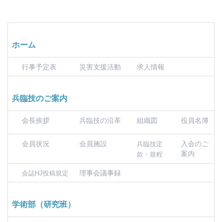
ホーム
行事予定表
災害支援活動
求人情報
兵臨技のご案内
会長挨拶
兵臨技の沿革
組織図
役員名簿
会員状況
会員施設
入会のご
兵臨技定
案内
款・規程
理事会議事録
会誌HJ投稿規定
学術部（研究班）