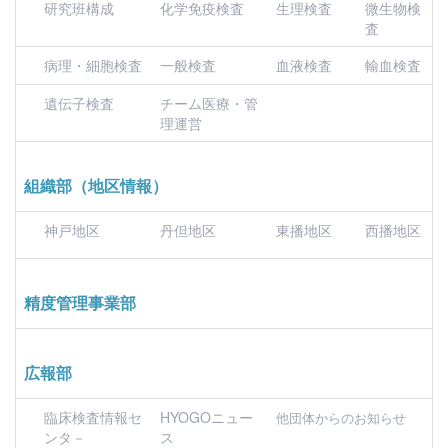
研究班構成
化学免疫検査
生理検査
微生物検
査
病理・細胞検査
一般検査
血液検査
輸血検査
遺伝子検査
チーム医療・管
理運営
組織部（地区情報）
神戸地区
丹但地区
東播地区
西播地区
精度管理事業部
広報部
臨床検査情報セ
HYOGOニュー
他団体からのお知らせ
ンタ－
ス