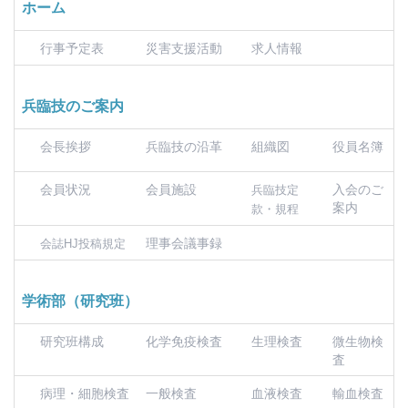
ホーム
行事予定表
災害支援活動
求人情報
兵臨技のご案内
会長挨拶
兵臨技の沿革
組織図
役員名簿
会員状況
会員施設
入会のご
兵臨技定
案内
款・規程
理事会議事録
会誌HJ投稿規定
学術部（研究班）
研究班構成
化学免疫検査
生理検査
微生物検
査
病理・細胞検査
一般検査
血液検査
輸血検査