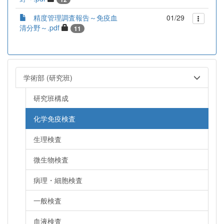
精度管理調査報告～免疫血
01/29
清分野～.pdf
11
学術部 (研究班)
研究班構成
化学免疫検査
生理検査
微生物検査
病理・細胞検査
一般検査
血液検査