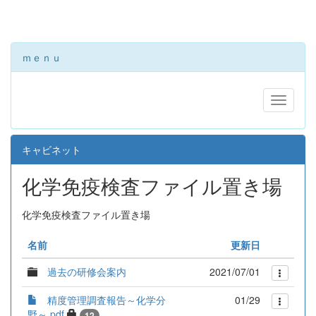
ｍｅｎｕ
キャビネット
化学免疫検査ファイル置き場
化学免疫検査ファイル置き場
名前
更新日
過去の研修会案内
2021/07/01
精度管理調査報告～化学分
01/29
野～.pdf
12