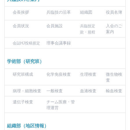
会長挨拶
兵臨技の沿革
組織図
役員名簿
会員状況
会員施設
入会のご
兵臨技定
案内
款・規程
理事会議事録
会誌HJ投稿規定
学術部（研究班）
研究班構成
化学免疫検査
生理検査
微生物検
査
病理・細胞検査
一般検査
血液検査
輸血検査
遺伝子検査
チーム医療・管
理運営
組織部（地区情報）