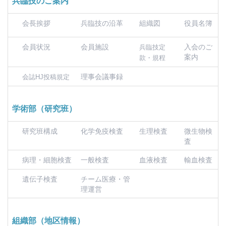
兵臨技のご案内
会長挨拶
兵臨技の沿革
組織図
役員名簿
会員状況
会員施設
入会のご
兵臨技定
案内
款・規程
理事会議事録
会誌HJ投稿規定
学術部（研究班）
研究班構成
化学免疫検査
生理検査
微生物検
査
病理・細胞検査
一般検査
血液検査
輸血検査
遺伝子検査
チーム医療・管
理運営
組織部（地区情報）