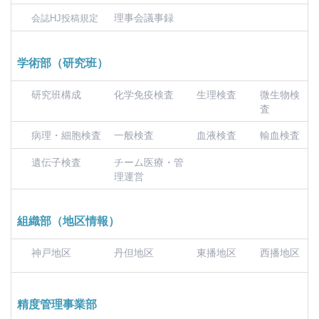
理事会議事録
会誌HJ投稿規定
学術部（研究班）
研究班構成
化学免疫検査
生理検査
微生物検
査
病理・細胞検査
一般検査
血液検査
輸血検査
遺伝子検査
チーム医療・管
理運営
組織部（地区情報）
神戸地区
丹但地区
東播地区
西播地区
精度管理事業部