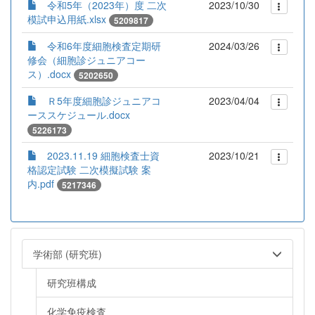
令和5年（2023年）度 二次
2023/10/30
模試申込用紙.xlsx
5209817
令和6年度細胞検査定期研
2024/03/26
修会（細胞診ジュニアコー
ス）.docx
5202650
Ｒ5年度細胞診ジュニアコ
2023/04/04
ーススケジュール.docx
5226173
2023.11.19 細胞検査士資
2023/10/21
格認定試験 二次模擬試験 案
内.pdf
5217346
学術部 (研究班)
研究班構成
化学免疫検査