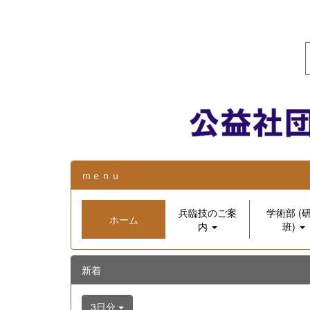
ｍｅｎｕ
兵臨技のご案
学術部 (
ホーム
内
班)
新着
3日分