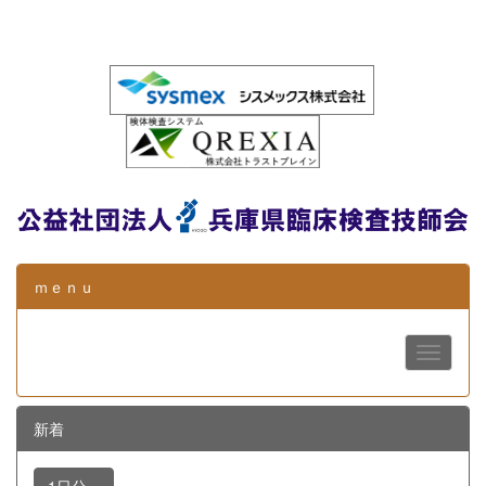
ｍｅｎｕ
新着