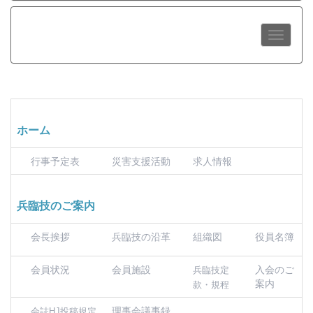
ホーム
行事予定表
災害支援活動
求人情報
兵臨技のご案内
会長挨拶
兵臨技の沿革
組織図
役員名簿
会員状況
会員施設
入会のご
兵臨技定
案内
款・規程
理事会議事録
会誌HJ投稿規定