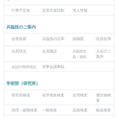
行事予定表
災害支援活動
求人情報
兵臨技のご案内
会長挨拶
兵臨技の沿革
組織図
役員名簿
会員状況
会員施設
入会のご
兵臨技定
案内
款・規程
理事会議事録
会誌HJ投稿規定
学術部（研究班）
研究班構成
化学免疫検査
生理検査
微生物検
査
病理・細胞検査
一般検査
血液検査
輸血検査