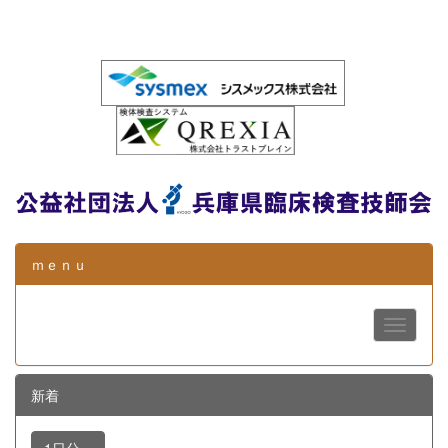
ｍｅｎｕ
新着