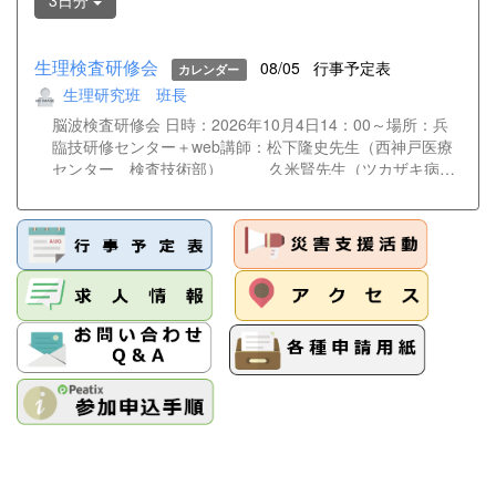
3日分
生理検査研修会
08/05
行事予定表
カレンダー
生理研究班 班長
脳波検査研修会 日時：2026年10月4日14：00～場所：兵
臨技研修センター＋web講師：松下隆史先生（西神戸医療
センター 検査技術部） 久米賢先生（ツカザキ病
院 臨床検査科） 大野遥香先生（神戸大学医学部付
属病院 検査部） 松﨑俊樹先生（姫路赤十字病院
検査技術部）