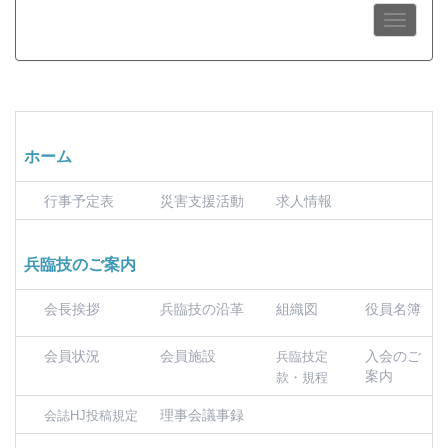
ホーム
行事予定表
災害支援活動
求人情報
兵臨技のご案内
会長挨拶
兵臨技の沿革
組織図
役員名簿
会員状況
会員施設
入会のご
兵臨技定
案内
款・規程
理事会議事録
会誌HJ投稿規定