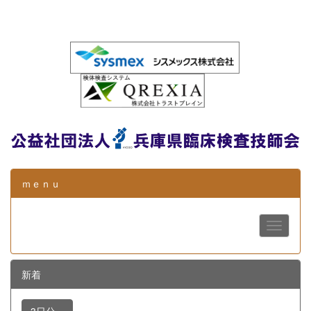
ｍｅｎｕ
新着