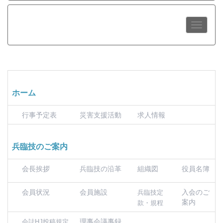
ホーム
行事予定表
災害支援活動
求人情報
兵臨技のご案内
会長挨拶
兵臨技の沿革
組織図
役員名簿
会員状況
会員施設
入会のご
兵臨技定
案内
款・規程
理事会議事録
会誌HJ投稿規定