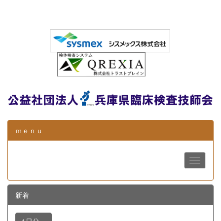
ｍｅｎｕ
新着