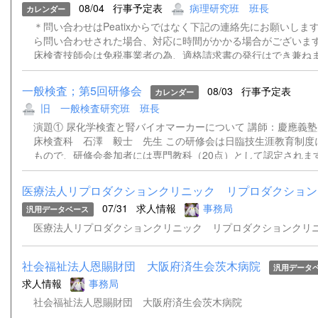
08/04
行事予定表
病理研究班 班長
カレンダー
検について（依頼）.pdf
＊問い合わせはPeatixからではなく下記の連絡先にお願いします。
ら問い合わせされた場合、対応に時間がかかる場合がございます
床検査技師会は免税事業者の為、適格請求書の発行はでき兼ね
いただきますようお願い申し上げます。 ＊登録時にご記入いた
ルアドレスあてに、資料（ある場合）および当日、Peatixより
一般検査；第5回研修会
08/03
行事予定表
カレンダー
能性があるため、ZOOMのウェビナー招致を送らせていただき
旧 一般検査研究班 班長
メールアドレスをご記入いただけない場合は、資料や招致メー
出来ません。当日の対応は出来かねますことをご了承ください。 連絡先
演題① 尿化学検査と腎バイオマーカーについて 講師：慶應義
県臨床検査技師会病理・細胞研究班班長今川 奈央子Tel：078-38
床検査科 石澤 毅士 先生 この研修会は日臨技生涯教育制度
もので、研修会参加者には専門教科（20点）として認定されま
込みはこちらから ＊チケット販売サイト『Peatix』を介して
はご遠慮ください。 【問合せ先】学術部 一般検査研究班 班
医療法人リプロダクションクリニック リプロダクションク
兵庫県立はりま姫路総合医療センター検査部 TEL 079-289-508
07/31
求人情報
事務局
汎用データベース
nakasimaamag@gmail.com
医療法人リプロダクションクリニック リプロダクションクリ
社会福祉法人恩賜財団 大阪府済生会茨木病院
汎用データ
求人情報
事務局
社会福祉法人恩賜財団 大阪府済生会茨木病院