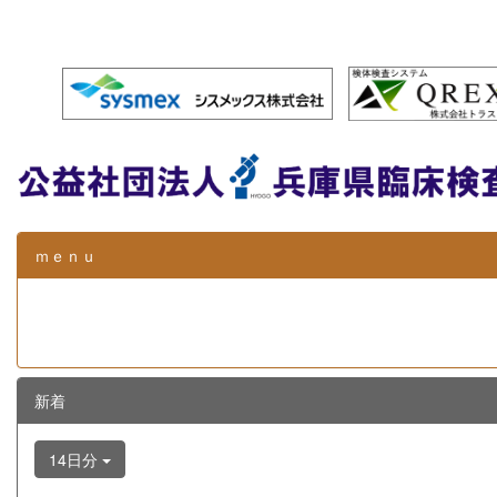
ｍｅｎｕ
新着
14日分