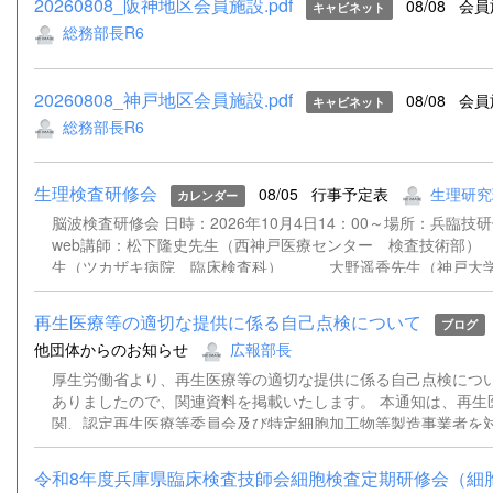
20260808_阪神地区会員施設.pdf
08/08
会員
キャビネット
総務部長R6
20260808_神戸地区会員施設.pdf
08/08
会員
キャビネット
総務部長R6
生理検査研修会
08/05
行事予定表
生理研究
カレンダー
脳波検査研修会 日時：2026年10月4日14：00～場所：兵臨技
web講師：松下隆史先生（西神戸医療センター 検査技術
生（ツカザキ病院 臨床検査科） 大野遥香先生（神戸大学
院 検査部） 松﨑俊樹先生（姫路赤十字病院 検査技術
再生医療等の適切な提供に係る自己点検について
ブログ
他団体からのお知らせ
広報部長
厚生労働省より、再生医療等の適切な提供に係る自己点検につ
ありましたので、関連資料を掲載いたします。 本通知は、再生
関、認定再生医療等委員会及び特定細胞加工物等製造事業者を
基づく再生医療等の適切な提供体制について自己点検を実施し
置を講じるよう求めるものです。 詳細につきましては、添付資
令和8年度兵庫県臨床検査技師会細胞検査定期研修会（細胞診
さい。 通知事務連絡（別記団体宛）.pdf 再生医療等の適切な