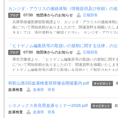
カンジダ・アウリスの連絡体制（情報提供及び依頼）の改
07/30
他団体からのお知らせ
広報部長
ブログ
兵庫県保健医療部医務課より、カンジダ・アウリスの連絡体制
絡について周知依頼がありましたので、関連資料を掲載いたしま
きましては、添付資料をご確認ください。 カンジダ・アウリス
正について.pdf
「ヒトゲノム編集胚等の取扱いの規制に関する法律」の公
07/30
他団体からのお知らせ
広報部長
ブログ
厚生労働省より、「ヒトゲノム編集胚等の取扱いの規制に関す
について周知依頼がありましたので、関連資料を掲載いたします
ヒトゲノム編集胚等の適正な取扱いを目的として制定されたも
定を除き令和9年7月24日から施行される予定です。 詳細につ
付資料をご確認ください。 事務連絡（別記団体宛て・ヒトゲ
和歌山第3回血液検査班研修会開催案内.pdf
0
キャビネット
扱規制法）.pdf 公布通知（ヒトゲノム編集胚等取扱規制法）.pd
血液検査
血液班 班長
集胚等の取扱いの規制に関する法律（令和８年法律第70号）（官報
シスメックス奈良県血液セミナー2026.pdf
0
キャビネット
血液検査
血液班 班長