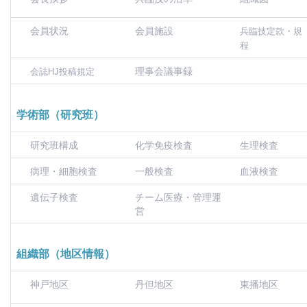
会員状況
会員施設
兵臨技定款・規
程
理事会議事録
会誌HJ投稿規定
学術部（研究班）
研究班構成
化学免疫検査
生理検査
病理・細胞検査
一般検査
血液検査
遺伝子検査
チーム医療・管理運
営
組織部（地区情報）
神戸地区
丹但地区
東播地区