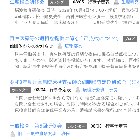
生理検査研修会
08/05
行事予定表
生理研究
カレンダー
脳波検査研修会 日時：2026年10月4日14：00～場所：兵臨技
web講師：松下隆史先生（西神戸医療センター 検査技術
生（ツカザキ病院 臨床検査科） 大野遥香先生（神戸大学
院 検査部） 松﨑俊樹先生（姫路赤十字病院 検査技術
再生医療等の適切な提供に係る自己点検について
ブログ
他団体からのお知らせ
広報部長
厚生労働省より、再生医療等の適切な提供に係る自己点検につ
ありましたので、関連資料を掲載いたします。 本通知は、再生
関、認定再生医療等委員会及び特定細胞加工物等製造事業者を
基づく再生医療等の適切な提供体制について自己点検を実施し
置を講じるよう求めるものです。 詳細につきましては、添付資
令和8年度兵庫県臨床検査技師会細胞検査定期研修会（細胞診
さい。 通知事務連絡（別記団体宛）.pdf 再生医療等の適切な
08/04
行事予定表
病理研究班 班長
カレンダー
検について（依頼）.pdf
＊問い合わせはPeatixからではなく下記の連絡先にお願いします。
ら問い合わせされた場合、対応に時間がかかる場合がございます
床検査技師会は免税事業者の為、適格請求書の発行はでき兼ね
いただきますようお願い申し上げます。 ＊登録時にご記入いた
ルアドレスあてに、資料（ある場合）および当日、Peatixより
一般検査；第5回研修会
08/03
行事予定表
カレンダー
能性があるため、ZOOMのウェビナー招致を送らせていただき
旧 一般検査研究班 班長
メールアドレスをご記入いただけない場合は、資料や招致メー