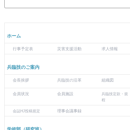
ホーム
行事予定表
災害支援活動
求人情報
兵臨技のご案内
会長挨拶
兵臨技の沿革
組織図
会員状況
会員施設
兵臨技定款・規
程
理事会議事録
会誌HJ投稿規定
学術部（研究班）