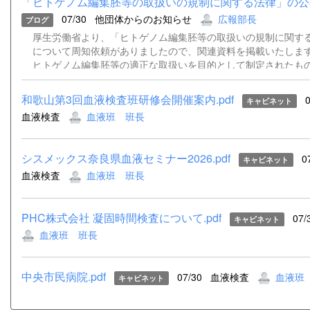
「ヒトゲノム編集胚等の取扱いの規制に関する法律」の公
07/30
他団体からのお知らせ
広報部長
ブログ
厚生労働省より、「ヒトゲノム編集胚等の取扱いの規制に関す
について周知依頼がありましたので、関連資料を掲載いたします
ヒトゲノム編集胚等の適正な取扱いを目的として制定されたも
定を除き令和9年7月24日から施行される予定です。 詳細につ
付資料をご確認ください。 事務連絡（別記団体宛て・ヒトゲ
和歌山第3回血液検査班研修会開催案内.pdf
0
キャビネット
扱規制法）.pdf 公布通知（ヒトゲノム編集胚等取扱規制法）.pd
血液検査
血液班 班長
集胚等の取扱いの規制に関する法律（令和８年法律第70号）（官報
シスメックス奈良県血液セミナー2026.pdf
0
キャビネット
血液検査
血液班 班長
PHC株式会社 凝固時間検査について.pdf
07/
キャビネット
血液班 班長
中央市民病院.pdf
07/30
血液検査
血液班
キャビネット