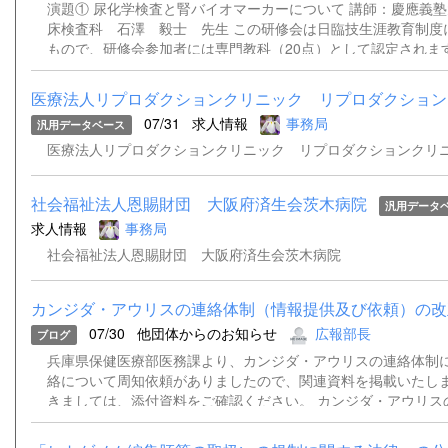
出来ません。当日の対応は出来かねますことをご了承ください。 連絡先
演題① 尿化学検査と腎バイオマーカーについて 講師：慶應義
県臨床検査技師会病理・細胞研究班班長今川 奈央子Tel：078-38
床検査科 石澤 毅士 先生 この研修会は日臨技生涯教育制度
もので、研修会参加者には専門教科（20点）として認定されま
込みはこちらから ＊チケット販売サイト『Peatix』を介して
はご遠慮ください。 【問合せ先】学術部 一般検査研究班 班
医療法人リプロダクションクリニック リプロダクションク
兵庫県立はりま姫路総合医療センター検査部 TEL 079-289-508
07/31
求人情報
事務局
汎用データベース
nakasimaamag@gmail.com
医療法人リプロダクションクリニック リプロダクションクリ
社会福祉法人恩賜財団 大阪府済生会茨木病院
汎用データ
求人情報
事務局
社会福祉法人恩賜財団 大阪府済生会茨木病院
カンジダ・アウリスの連絡体制（情報提供及び依頼）の改
07/30
他団体からのお知らせ
広報部長
ブログ
兵庫県保健医療部医務課より、カンジダ・アウリスの連絡体制
絡について周知依頼がありましたので、関連資料を掲載いたしま
きましては、添付資料をご確認ください。 カンジダ・アウリス
正について.pdf