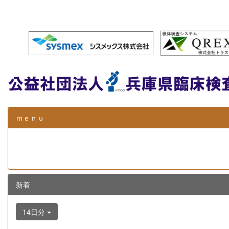
ｍｅｎｕ
新着
14日分