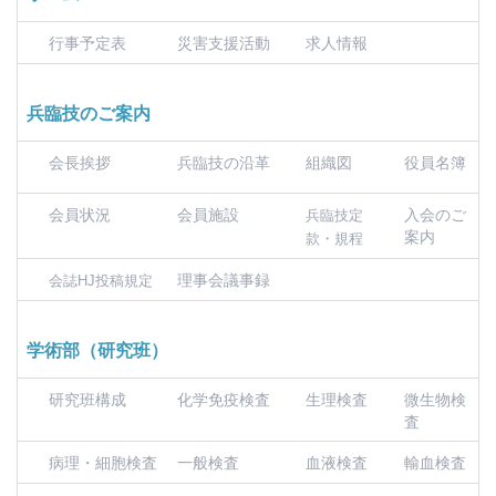
行事予定表
災害支援活動
求人情報
兵臨技のご案内
会長挨拶
兵臨技の沿革
組織図
役員名簿
会員状況
会員施設
入会のご
兵臨技定
案内
款・規程
理事会議事録
会誌HJ投稿規定
学術部（研究班）
研究班構成
化学免疫検査
生理検査
微生物検
査
病理・細胞検査
一般検査
血液検査
輸血検査