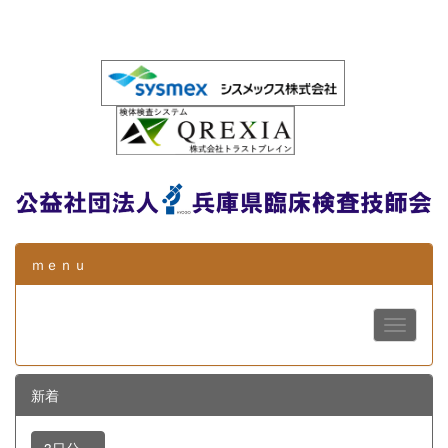
ｍｅｎｕ
新着