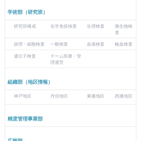
学術部（研究班）
研究班構成
化学免疫検査
生理検査
微生物検
査
病理・細胞検査
一般検査
血液検査
輸血検査
遺伝子検査
チーム医療・管
理運営
組織部（地区情報）
神戸地区
丹但地区
東播地区
西播地区
精度管理事業部
広報部