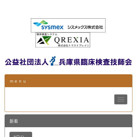
ｍｅｎｕ
新着