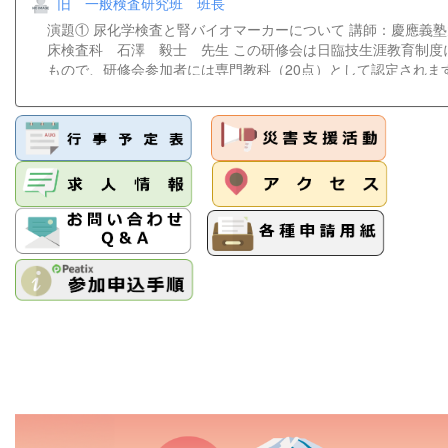
旧 一般検査研究班 班長
メールアドレスをご記入いただけない場合は、資料や招致メー
出来ません。当日の対応は出来かねますことをご了承ください。 連絡先
演題① 尿化学検査と腎バイオマーカーについて 講師：慶應義
県臨床検査技師会病理・細胞研究班班長今川 奈央子Tel：078-38
床検査科 石澤 毅士 先生 この研修会は日臨技生涯教育制度
もので、研修会参加者には専門教科（20点）として認定されま
込みはこちらから ＊チケット販売サイト『Peatix』を介して
はご遠慮ください。 【問合せ先】学術部 一般検査研究班 班
兵庫県立はりま姫路総合医療センター検査部 TEL 079-289-508
nakasimaamag@gmail.com