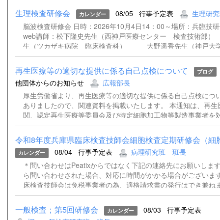
生理検査研修会
08/05
行事予定表
生理研究
カレンダー
脳波検査研修会 日時：2026年10月4日14：00～場所：兵臨技
web講師：松下隆史先生（西神戸医療センター 検査技術
生（ツカザキ病院 臨床検査科） 大野遥香先生（神戸大学
院 検査部） 松﨑俊樹先生（姫路赤十字病院 検査技術
再生医療等の適切な提供に係る自己点検について
ブログ
他団体からのお知らせ
広報部長
厚生労働省より、再生医療等の適切な提供に係る自己点検につ
ありましたので、関連資料を掲載いたします。 本通知は、再生
関、認定再生医療等委員会及び特定細胞加工物等製造事業者を
基づく再生医療等の適切な提供体制について自己点検を実施し
置を講じるよう求めるものです。 詳細につきましては、添付資
令和8年度兵庫県臨床検査技師会細胞検査定期研修会（細胞診
さい。 通知事務連絡（別記団体宛）.pdf 再生医療等の適切な
08/04
行事予定表
病理研究班 班長
カレンダー
検について（依頼）.pdf
＊問い合わせはPeatixからではなく下記の連絡先にお願いします。
ら問い合わせされた場合、対応に時間がかかる場合がございます
床検査技師会は免税事業者の為、適格請求書の発行はでき兼ね
いただきますようお願い申し上げます。 ＊登録時にご記入いた
ルアドレスあてに、資料（ある場合）および当日、Peatixより
一般検査；第5回研修会
08/03
行事予定表
カレンダー
能性があるため、ZOOMのウェビナー招致を送らせていただき