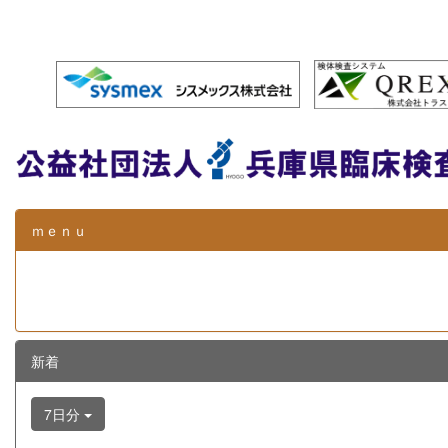
ｍｅｎｕ
新着
7日分