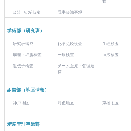
程
理事会議事録
会誌HJ投稿規定
学術部（研究班）
研究班構成
化学免疫検査
生理検査
病理・細胞検査
一般検査
血液検査
遺伝子検査
チーム医療・管理運
営
組織部（地区情報）
神戸地区
丹但地区
東播地区
精度管理事業部