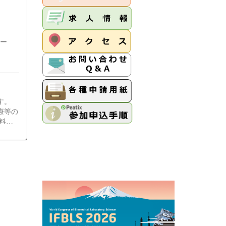
ンター
査部）
す。
療等の
料を