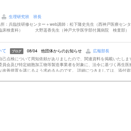
生理研究班 班長
00～場所：兵臨技研修センター＋web講師：松下隆史先生（西神戸医療セ
 臨床検査科） 大野遥香先生（神戸大学医学部付属病院 検
いて
08/04
他団体からのお知らせ
広報部長
ブログ
自己点検について周知依頼がありましたので、関連資料を掲載いたしま
委員会及び特定細胞加工物等製造事業者を対象に、法令に基づく再生医
な改善措置を講じるよう求めるものです。 詳細につきましては、添付資
f 再生医療等の適切な提供に係る自己点検について（依頼）.pdf