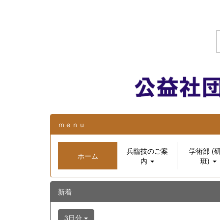
ｍｅｎｕ
兵臨技のご案
学術部 (
ホーム
内
班)
新着
3日分