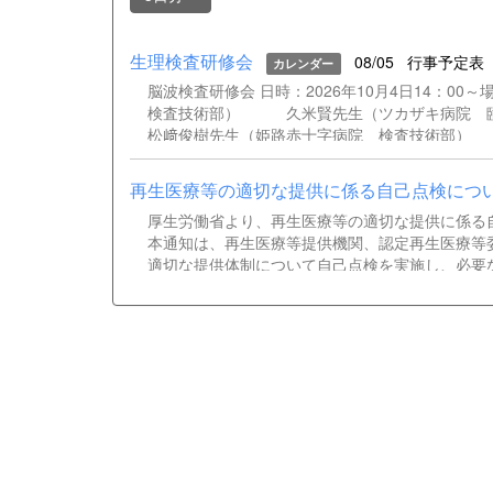
生理検査研修会
08/05
行事予定表
カレンダー
脳波検査研修会 日時：2026年10月4日14：
検査技術部） 久米賢先生（ツカザキ病院
松﨑俊樹先生（姫路赤十字病院 検査技術部）
再生医療等の適切な提供に係る自己点検につ
厚生労働省より、再生医療等の適切な提供に係る
本通知は、再生医療等提供機関、認定再生医療等
適切な提供体制について自己点検を実施し、必要
ご確認ください。 通知事務連絡（別記団体宛）.pd