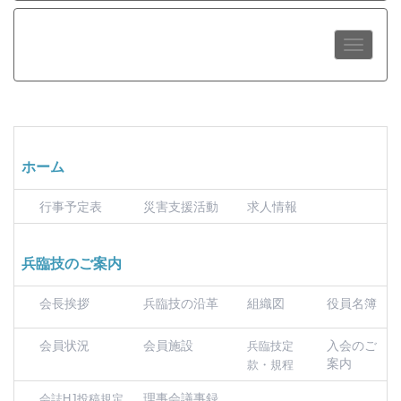
ホーム
行事予定表
災害支援活動
求人情報
兵臨技のご案内
会長挨拶
兵臨技の沿革
組織図
役員名簿
会員状況
会員施設
入会のご
兵臨技定
案内
款・規程
理事会議事録
会誌HJ投稿規定