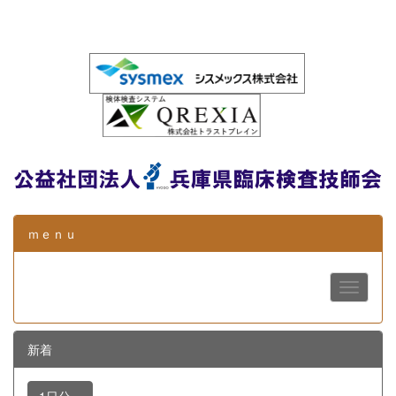
ｍｅｎｕ
新着