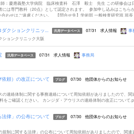
講師：慶應義塾大学病院 臨床検査科 石澤 毅士 先生 この研修会は
者には専門教科（20点）として認定されます。 参加申し込みはこちら
問い合わせはご遠慮ください。 【問合せ先】学術部 一般検査研究班 班長
79-289-5080 mail: nakasimaamag@gmail.com
クションクリニッ...
07/31
求人情報
事
汎用データベース
クションクリニック大阪
院
07/31
求人情報
事務局
汎用データベース
び依頼）の改正について
07/30
他団体からのお知らせ
ブログ
スの連絡体制に関する事務連絡について周知依頼がありましたので、関
料をご確認ください。 カンジダ・アウリスの連絡体制の改正について.pd
る法律」の公布について
07/30
他団体からのお知らせ
ブログ
の規制に関する法律」の公布について周知依頼がありましたので、関連