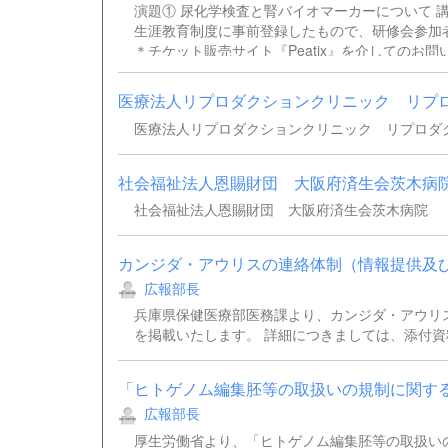
演題① 尿化学検査と腎バイオマーカーについて 
生涯教育制度に事前登録したもので、研修会参加
＊チケット販売サイト『Peatix』を介してのお
島 和希 兵庫県立はりま姫路総合医療センター検査部 TEL 0
医療法人リプロダクションクリニック リプロダ
医療法人リプロダクションクリニック リプロダ
社会福祉法人恩賜財団 大阪府済生会茨木病
社会福祉法人恩賜財団 大阪府済生会茨木病院
カンジダ・アウリスの連絡体制（情報提供及
広報部長
兵庫県保健医療部医務課より、カンジダ・アウリ
を掲載いたします。 詳細につきましては、添付資
「ヒトゲノム編集胚等の取扱いの規制に関す
広報部長
厚生労働省より、「ヒトゲノム編集胚等の取扱い