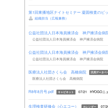
第1回東播地区ナイトセミナー 凝固検査のピット
組織担当（広報兼務）
公益社団法人日本海員掖済会 神戸掖済会病
公益社団法人日本海員掖済会 神戸掖済会病院
公益社団法人日本海員掖済会 神戸掖済会病
公益社団法人日本海員掖済会 神戸掖済会病院
医療法人社団さくら会 高橋病院
汎用データベ
医療法人社団さくら会 高橋病院
R8年8月号.pdf
07/21
HYOGOニ
キャビネット
生理検査研修会（心エコー）
07/2
カレンダー