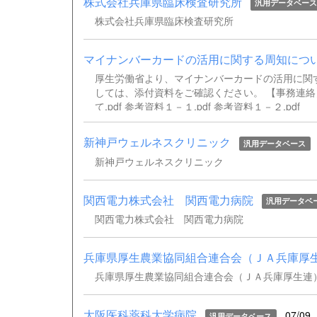
株式会社兵庫県臨床検査研究所
汎用データベー
時にメールアドレスをご記入いただけない場合は
株式会社兵庫県臨床検査研究所
をご了承ください。 連絡先兵庫県臨床検査技師会病理・
マイナンバーカードの活用に関する周知につ
厚生労働省より、マイナンバーカードの活用に関
しては、添付資料をご確認ください。 【事務連
て.pdf 参考資料１－１.pdf 参考資料１－２.pdf
新神戸ウェルネスクリニック
汎用データベース
新神戸ウェルネスクリニック
関西電力株式会社 関西電力病院
汎用データベ
関西電力株式会社 関西電力病院
兵庫県厚生農業協同組合連合会（ＪＡ兵庫厚
兵庫県厚生農業協同組合連合会（ＪＡ兵庫厚生連
大阪医科薬科大学病院
07/09
汎用データベース