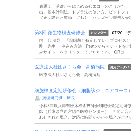
表題：「基礎からはじめる心エコーのとりかた」
出、基本計測法、ドプラ法の使い方、ピットフォー
ズオン講習と連動しており、ハンズオン講習を受
迎です。事前にハンドアウトを送付いたします。(
るようになろう〜」 神戸大学医学部附属病院
第3回 微生物検査研修会
07/20
行
カレンダー
う〜」 神戸大学医学部附属病院 検査部 石神 由
内 容 演題 「起因菌と特定していくプロセ
30 ・開催方法 現地＋Webのハイブリット開催
剛 先生 申込み方法：Peatixからチケットを
Zoom（https://zoom.us）によるWeb開
みサイト」をクリックしていただくか、 QRコー
・事前予約制：会場定員： 30名（先着順） Web
ンからZoomに直接参加できるようになりま
https://biseibutsu20260827.peatix.com
医療法人社団さくら会 高橋病院
汎用データベ
医療法人社団さくら会 高橋病院
細胞検査定期研修会（細胞診ジュニアコース）
病理研究班 班長
令和8年度兵庫県臨床検査技師会細胞検査定期研
師（兵庫県立西宮総合医療センター） ＊問い合わせは
わせされた場合、対応に時間がかかる場合がござ
き兼ねます。 ご了承いただきますようお願い申
（ある場合）および当日、Peatixより参加でき