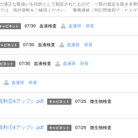
の適正な取扱いを目的として制定されたもので、一部の規定を除き令和
しては、添付資料をご確認ください。 事務連絡（別記団体宛て・ヒトゲ
ム編集胚等取扱規制法）.pdf ヒトゲノム編集胚等の取扱いの規制に関する
07/30
血液検査
血液班 班長
キャビネット
07/30
血液検査
血液班 班長
キャビネット
07/30
血液検査
血液班 班長
ビネット
血液班 班長
資料②4アップ）.pdf
07/25
微生物検査
キャビネット
資料①4アップ）.pdf
07/25
微生物検査
キャビネット