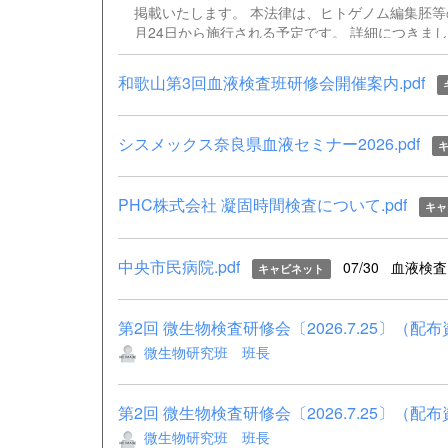
掲載いたします。 本法律は、ヒトゲノム編集胚等
月24日から施行される予定です。 詳細につきま
編集胚等取扱規制法）.pdf 公布通知（ヒトゲノ
（令和８年法律第70号）（官報）.pdf
和歌山第3回血液検査班研修会開催案内.pdf
シスメックス奈良県血液セミナー2026.pdf
PHC株式会社 凝固時間検査について.pdf
キャ
中央市民病院.pdf
07/30
血液検査
キャビネット
第2回 微生物検査研修会〔2026.7.25〕（配布
微生物研究班 班長
第2回 微生物検査研修会〔2026.7.25〕（配布
微生物研究班 班長