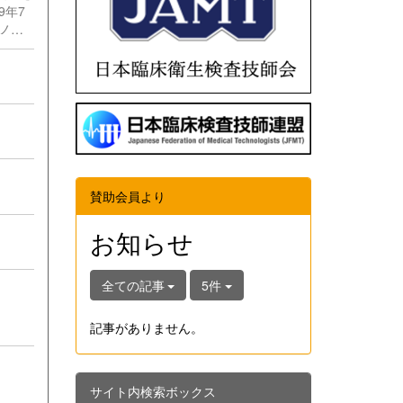
9年7
ノム
法律
賛助会員より
お知らせ
全ての記事
5件
記事がありません。
サイト内検索ボックス