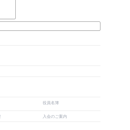
役員名簿
入会のご案内
程