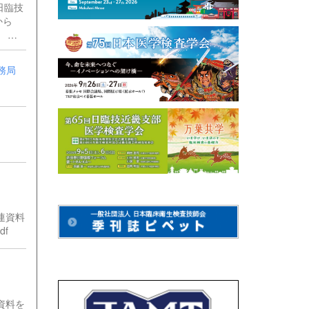
日臨技
から
 中
務局
連資料
f
資料を