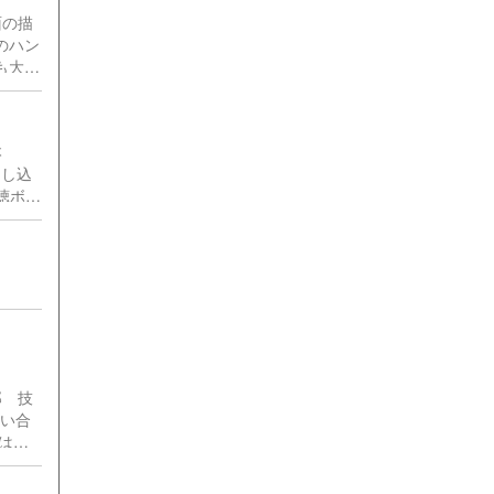
面の描
のハン
も大歓
を出せ
そ
0：
山本
申し込
20点
聴ボタ
す。
郎 技
問い合
はで
、資料
。登録