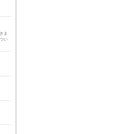
すこと
きま
つい