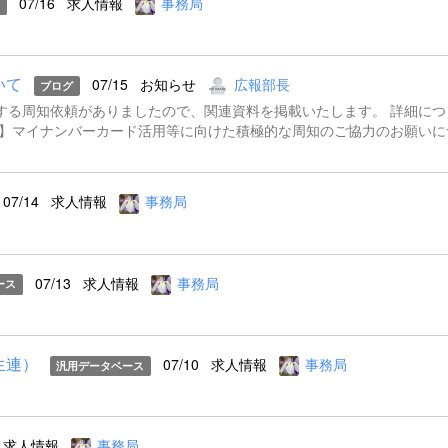
07/16
求人情報
事務局
ス
、資料や招致メールを送ることが出来ません。当日の対応は出来かねま
細胞研究班班長今川 奈央子Tel：078-382-6474
いて
07/15
お知らせ
広報部長
ブログ
する周知依頼がありましたので、関連資料を掲載いたします。 詳細につ
絡】マイナンバーカード活用等に向けた積極的な周知のご協力のお願いに
07/14
求人情報
事務局
07/13
求人情報
事務局
ース
生連）
07/10
求人情報
事務局
汎用データベース
）
求人情報
事務局