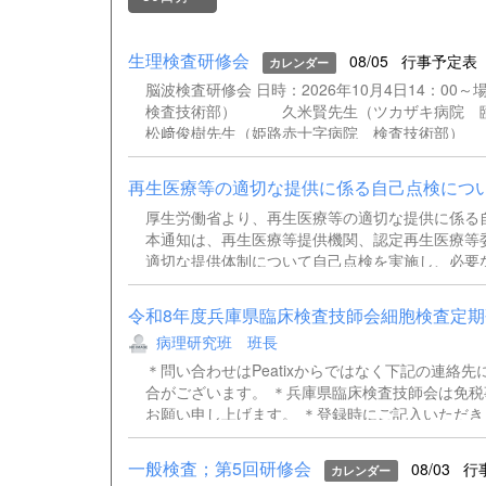
生理検査研修会
08/05
行事予定表
カレンダー
脳波検査研修会 日時：2026年10月4日14：
検査技術部） 久米賢先生（ツカザキ病院
松﨑俊樹先生（姫路赤十字病院 検査技術部）
再生医療等の適切な提供に係る自己点検につ
厚生労働省より、再生医療等の適切な提供に係る
本通知は、再生医療等提供機関、認定再生医療等
適切な提供体制について自己点検を実施し、必要
ご確認ください。 通知事務連絡（別記団体宛）.pd
令和8年度兵庫県臨床検査技師会細胞検査定期研
病理研究班 班長
＊問い合わせはPeatixからではなく下記の連絡
合がございます。 ＊兵庫県臨床検査技師会は免
お願い申し上げます。 ＊登録時にご記入いただき
できない可能性があるため、ZOOMのウェビナ
場合は、資料や招致メールを送ることが出来ません。当日
一般検査；第5回研修会
08/03
行
カレンダー
検査技師会病理・細胞研究班班長今川 奈央子Tel：07