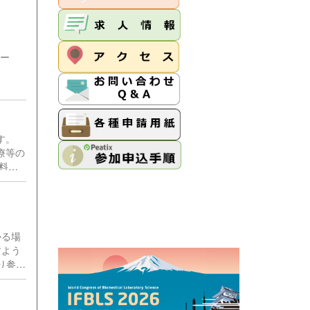
ンター
査部）
す。
療等の
料を
かる場
すよう
り参加
けない