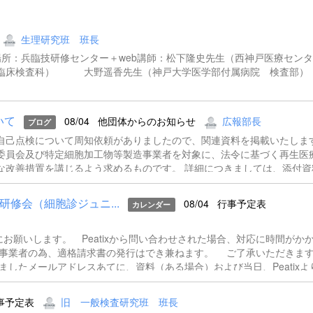
生理研究班 班長
00～場所：兵臨技研修センター＋web講師：松下隆史先生（西神戸医療セ
 臨床検査科） 大野遥香先生（神戸大学医学部付属病院 検
いて
08/04
他団体からのお知らせ
広報部長
ブログ
自己点検について周知依頼がありましたので、関連資料を掲載いたしま
委員会及び特定細胞加工物等製造事業者を対象に、法令に基づく再生医
な改善措置を講じるよう求めるものです。 詳細につきましては、添付資
f 再生医療等の適切な提供に係る自己点検について（依頼）.pdf
修会（細胞診ジュニ...
08/04
行事予定表
カレンダー
先にお願いします。 Peatixから問い合わせされた場合、対応に時間がか
税事業者の為、適格請求書の発行はでき兼ねます。 ご了承いただきま
ましたメールアドレスあてに、資料（ある場合）および当日、Peatixよ
ー招致を送らせていただきます。登録時にメールアドレスをご記入いただ
の対応は出来かねますことをご了承ください。 連絡先兵庫県臨床
事予定表
旧 一般検査研究班 班長
8-382-6474