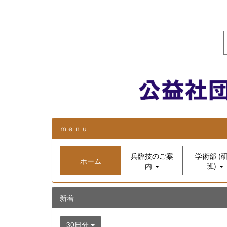
ｍｅｎｕ
兵臨技のご案
学術部 (
ホーム
内
班)
新着
30日分