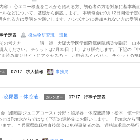
 内容： 心エコー検査をこれから始める方、初心者の方を対象に基本断
ルなどについて、基礎から解説します。 本研修会は9月12日開催予定
講される方は受講をお願いします。ハンズオンに参加されない方の受講
ハンドアウト送付は9月6日ごろの予定) 「心エコーの基本〜基本断面
 検査部 神田 織江 先生 「心エコーの基本〜ドプラを使いこな
事予定表
微生物研究班 班長
美子 先生 【開催概要】 ・日時：令和8年9月8日（火） 18：30～2
スとその考え方」 講 師 大阪大学医学部附属病院感染制御部 
 ・場所：会場 兵庫県臨床検査技師会 研修センター（30名）
ご購入ください。 チケットは7月25日（土）より販売します。 下記の「
催 ・会費：兵庫県会員、日臨技会員500円 非会員2000円 ・生涯教育点数：専門
ドを読み取りサイトにアクセスの上、お申込みください。 チケットの視
定員 ：150名（先着順） 【申し込み方法】 ＊申し込み期間：...
す。 ※現地参加される場合は、当日現金支払いにて受付が可能で
07/17
求人情報
事務局
ース
-泌尿器・体腔液-
07/17
行事予定表
カレンダー
修会（細胞診ジュニアコース）分野：泌尿器・体腔液講師：松木 慎一
Peatixからではなく下記の連絡先にお願いします。 Peatixから
います。 ＊兵庫県臨床検査技師会は免税事業者の為、適格請求書の発行
し上げます。 ＊登録時にご記入いただきましたメールアドレスあてに
ない可能性があるため、ZOOMのウェビナー招致を送らせていただきます