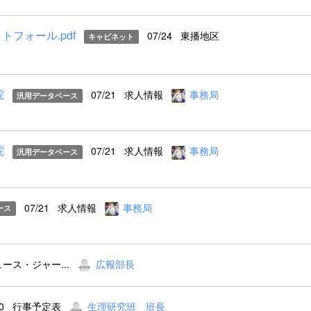
フォール.pdf
07/24
東播地区
キャビネット
院
07/21
求人情報
事務局
汎用データベース
院
07/21
求人情報
事務局
汎用データベース
07/21
求人情報
事務局
ース
ュース・ジャー...
広報部長
0
行事予定表
生理研究班 班長