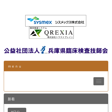
ｍｅｎｕ
新着