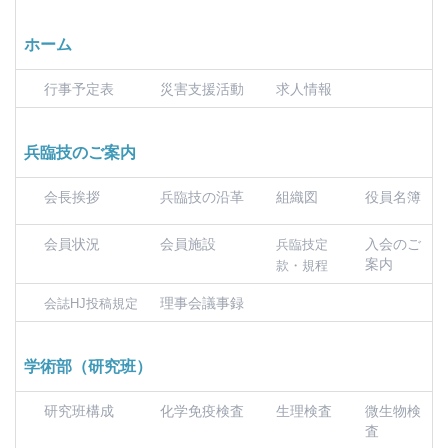
ホーム
行事予定表
災害支援活動
求人情報
兵臨技のご案内
会長挨拶
兵臨技の沿革
組織図
役員名簿
会員状況
会員施設
入会のご
兵臨技定
案内
款・規程
理事会議事録
会誌HJ投稿規定
学術部（研究班）
研究班構成
化学免疫検査
生理検査
微生物検
査