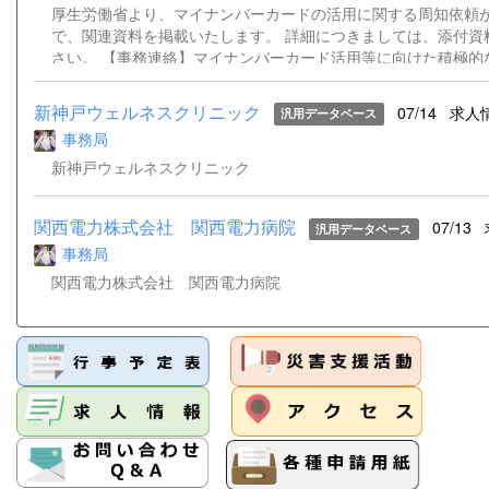
厚生労働省より、マイナンバーカードの活用に関する周知依頼
で、関連資料を掲載いたします。 詳細につきましては、添付資
さい。 【事務連絡】マイナンバーカード活用等に向けた積極的
のお願いについて.pdf 参考資料１－１.pdf 参考資料１－２.pdf
新神戸ウェルネスクリニック
07/14
求人
汎用データベース
事務局
新神戸ウェルネスクリニック
関西電力株式会社 関西電力病院
07/13
汎用データベース
事務局
関西電力株式会社 関西電力病院