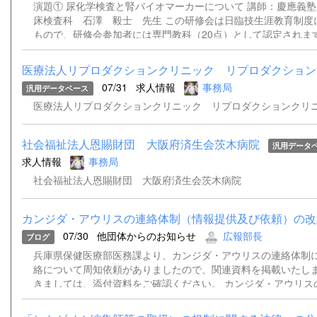
出来ません。当日の対応は出来かねますことをご了承ください。 連絡先
演題① 尿化学検査と腎バイオマーカーについて 講師：慶應義
県臨床検査技師会病理・細胞研究班班長今川 奈央子Tel：078-38
床検査科 石澤 毅士 先生 この研修会は日臨技生涯教育制度
もので、研修会参加者には専門教科（20点）として認定されま
込みはこちらから ＊チケット販売サイト『Peatix』を介して
はご遠慮ください。 【問合せ先】学術部 一般検査研究班 班
医療法人リプロダクションクリニック リプロダクションク
兵庫県立はりま姫路総合医療センター検査部 TEL 079-289-508
07/31
求人情報
事務局
汎用データベース
nakasimaamag@gmail.com
医療法人リプロダクションクリニック リプロダクションクリ
社会福祉法人恩賜財団 大阪府済生会茨木病院
汎用データ
求人情報
事務局
社会福祉法人恩賜財団 大阪府済生会茨木病院
カンジダ・アウリスの連絡体制（情報提供及び依頼）の改
07/30
他団体からのお知らせ
広報部長
ブログ
兵庫県保健医療部医務課より、カンジダ・アウリスの連絡体制
絡について周知依頼がありましたので、関連資料を掲載いたしま
きましては、添付資料をご確認ください。 カンジダ・アウリス
正について.pdf