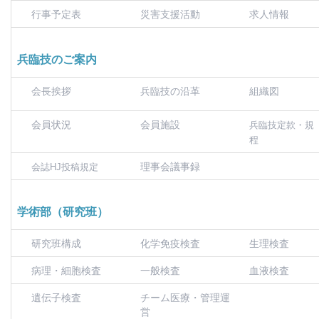
行事予定表
災害支援活動
求人情報
兵臨技のご案内
会長挨拶
兵臨技の沿革
組織図
会員状況
会員施設
兵臨技定款・規
程
理事会議事録
会誌HJ投稿規定
学術部（研究班）
研究班構成
化学免疫検査
生理検査
病理・細胞検査
一般検査
血液検査
遺伝子検査
チーム医療・管理運
営