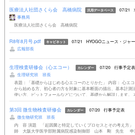
医療法人社団さくら会 高橋病院
07/21
汎用データベース
事務局
医療法人社団さくら会 高橋病院
R8年8月号.pdf
07/21
HYOGOニュース・ジャー.
キャビネット
広報部長
生理検査研修会（心エコー）
07/20
行事予定
カレンダー
生理研究班 班長
表題：「基礎からはじめる心エコーのとりかた」 内容： 心エ
から始める方、初心者の方を対象に基本断面の描出、基本計測
使い方、ピットフォールなどについて、基礎から解説します。 
12日開催予定のハンズオン講習と連動しており、ハンズオン講
方は受講をお願いします。ハンズオンに参加されない方の受講
第3回 微生物検査研修会
07/20
行事予定表
カレンダー
事前にハンドアウトを送付いたします。(ハンドアウト送付は9
微生物研究班 班長
定) 「心エコーの基本〜基本断面を出せるようになろう〜」 
附属病院 検査部 神田 織江 先生 「心エコーの基本〜
内 容 演題 「起因菌と特定していくプロセスとその考
なそう〜」 神戸大学医学部附属病院 検査部 石神 由美子 
師 大阪大学医学部附属病院感染制御部 山本 剛 先生 申