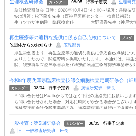
生理検査研修会
08/05
行事予定表
生理研究
カレンダー
脳波検査研修会 日時：2026年10月4日14：00～場所：兵臨技
web講師：松下隆史先生（西神戸医療センター 検査技術
生（ツカザキ病院 臨床検査科） 大野遥香先生（神戸大学
院 検査部） 松﨑俊樹先生（姫路赤十字病院 検査技術
再生医療等の適切な提供に係る自己点検について
ブログ
他団体からのお知らせ
広報部長
厚生労働省より、再生医療等の適切な提供に係る自己点検につ
ありましたので、関連資料を掲載いたします。 本通知は、再生
関、認定再生医療等委員会及び特定細胞加工物等製造事業者を
基づく再生医療等の適切な提供体制について自己点検を実施し
置を講じるよう求めるものです。 詳細につきましては、添付資
令和8年度兵庫県臨床検査技師会細胞検査定期研修会（細胞診
さい。 通知事務連絡（別記団体宛）.pdf 再生医療等の適切な
08/04
行事予定表
病理研究班 班長
カレンダー
検について（依頼）.pdf
＊問い合わせはPeatixからではなく下記の連絡先にお願いします。
ら問い合わせされた場合、対応に時間がかかる場合がございます
床検査技師会は免税事業者の為、適格請求書の発行はでき兼ね
いただきますようお願い申し上げます。 ＊登録時にご記入いた
ルアドレスあてに、資料（ある場合）および当日、Peatixより
一般検査；第5回研修会
08/03
行事予定表
カレンダー
能性があるため、ZOOMのウェビナー招致を送らせていただき
旧 一般検査研究班 班長
メールアドレスをご記入いただけない場合は、資料や招致メー