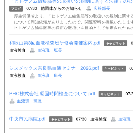
「ヒトゲノム編集胚等の取扱いの規制に関する法律」の公
07/30
他団体からのお知らせ
広報部長
ブログ
厚生労働省より、「ヒトゲノム編集胚等の取扱いの規制に関す
について周知依頼がありましたので、関連資料を掲載いたします
ヒトゲノム編集胚等の適正な取扱いを目的として制定されたも
定を除き令和9年7月24日から施行される予定です。 詳細につ
付資料をご確認ください。 事務連絡（別記団体宛て・ヒトゲ
和歌山第3回血液検査班研修会開催案内.pdf
0
キャビネット
扱規制法）.pdf 公布通知（ヒトゲノム編集胚等取扱規制法）.pd
血液検査
血液班 班長
集胚等の取扱いの規制に関する法律（令和８年法律第70号）（官報
シスメックス奈良県血液セミナー2026.pdf
0
キャビネット
血液検査
血液班 班長
PHC株式会社 凝固時間検査について.pdf
07/
キャビネット
血液班 班長
中央市民病院.pdf
07/30
血液検査
血液班
キャビネット