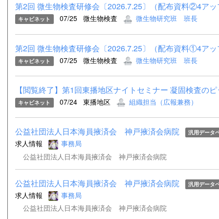
第2回 微生物検査研修会〔2026.7.25〕（配布資料②4アップ
07/25
微生物検査
微生物研究班 班長
キャビネット
第2回 微生物検査研修会〔2026.7.25〕（配布資料①4アップ
07/25
微生物検査
微生物研究班 班長
キャビネット
【閲覧終了】第1回東播地区ナイトセミナー 凝固検査のピッ
07/24
東播地区
組織担当（広報兼務）
キャビネット
公益社団法人日本海員掖済会 神戸掖済会病院
汎用データ
求人情報
事務局
公益社団法人日本海員掖済会 神戸掖済会病院
公益社団法人日本海員掖済会 神戸掖済会病院
汎用データ
求人情報
事務局
公益社団法人日本海員掖済会 神戸掖済会病院