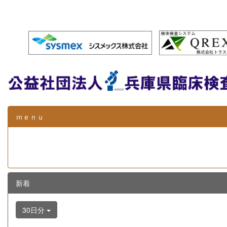
ｍｅｎｕ
新着
30日分