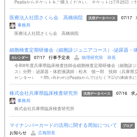
要】 ・日時：令和8年9月8日（火） 18：30～20：30 ・開催
Peatixからチケットをご購入ください。 チケットは7月25日
のハイブリット開催 ・場所：会場 兵庫県臨床検査技師会 研
ます。 下記の「申し込みサイト」をクリックしていただくか、 
名） Zoom（https://zoom.us）によるWeb開催 ・会費：兵
み取りサイトにアクセスの上、お申込みください。 チケットの
医療法人社団さくら会 高橋病院
07/17
汎用データベース
員500円 非会員2000円 ・生涯教育点数：専門20点 ・事前予
Zoomに直接参加できるようになります。 ※現地参加される場
事務局
員： 30名（先着順） Web定員 ：150名（先着順） 【申し
払いにて受付が可能です。
し込み期間：...
https://biseibutsu20260827.peatix.com
医療法人社団さくら会 高橋病院
細胞検査定期研修会（細胞診ジュニアコース）-泌尿器・体
07/17
行事予定表
病理研究班 班長
カレンダー
令和8年度兵庫県臨床検査技師会細胞検査定期研修会（細胞診ジ
ス）分野：泌尿器・体腔液講師：松木 慎一郎 技師（兵庫県
センター） ＊問い合わせはPeatixからではなく下記の連絡先
す。 Peatixから問い合わせされた場合、対応に時間がかかる
す。 ＊兵庫県臨床検査技師会は免税事業者の為、適格請求書の
株式会社兵庫県臨床検査研究所
07/16
求
汎用データベース
ます。 ご了承いただきますようお願い申し上げます。 ＊登
事務局
ただきましたメールアドレスあてに、資料（ある場合）および当日、
り参加できない可能性があるため、ZOOMのウェビナー招致を
株式会社兵庫県臨床検査研究所
きます。登録時にメールアドレスをご記入いただけない場合は
ールを送ることが出来ません。当日の対応は出来かねますこと
マイナンバーカードの活用に関する周知について
い。 連絡先兵庫県臨床検査技師会病理・細胞研究班班長今川 奈
ブログ
078-382-6474
お知らせ
広報部長