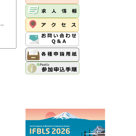
ンター
査部）