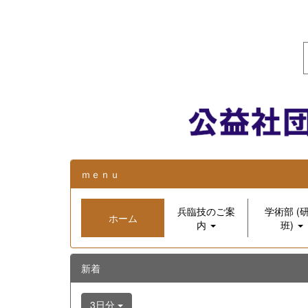
ｍｅｎｕ
兵臨技のご案
学術部 (
ホーム
内
班)
新着
3日分