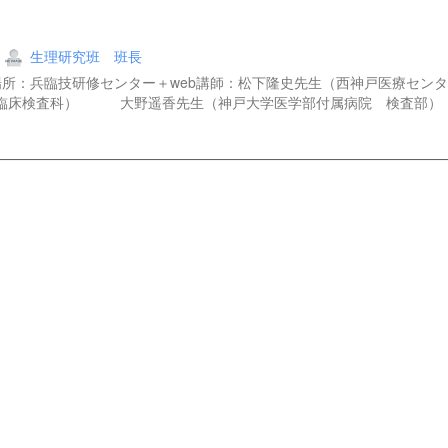
生理研究班 班長
00～場所：兵臨技研修センター＋web講師：松下隆史先生（西神戸医療セ
 臨床検査科） 大野遥香先生（神戸大学医学部付属病院 検