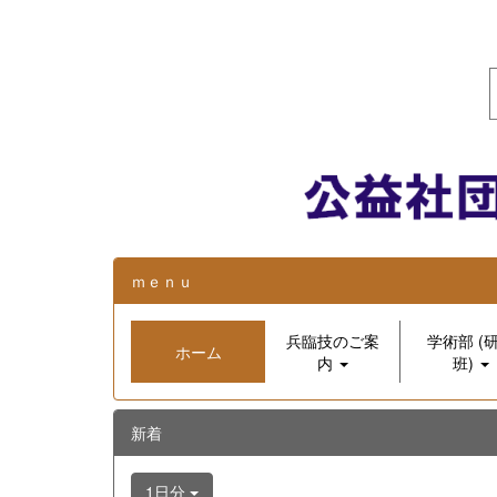
ｍｅｎｕ
兵臨技のご案
学術部 (
ホーム
内
班)
新着
1日分