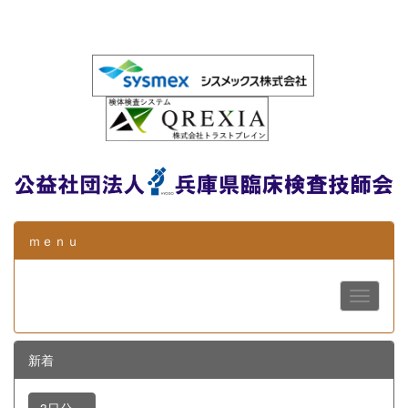
ｍｅｎｕ
新着