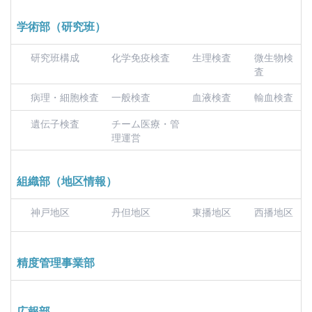
学術部（研究班）
研究班構成
化学免疫検査
生理検査
微生物検
査
病理・細胞検査
一般検査
血液検査
輸血検査
遺伝子検査
チーム医療・管
理運営
組織部（地区情報）
神戸地区
丹但地区
東播地区
西播地区
精度管理事業部
広報部