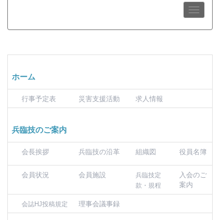
ホーム
行事予定表
災害支援活動
求人情報
兵臨技のご案内
会長挨拶
兵臨技の沿革
組織図
役員名簿
会員状況
会員施設
入会のご
兵臨技定
案内
款・規程
理事会議事録
会誌HJ投稿規定