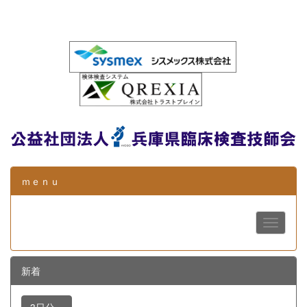
ｍｅｎｕ
新着