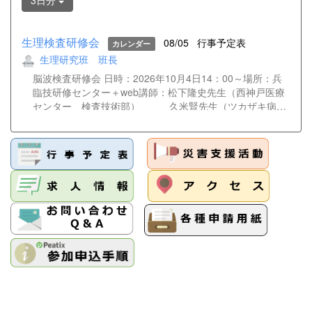
3日分
生理検査研修会
08/05
行事予定表
カレンダー
生理研究班 班長
脳波検査研修会 日時：2026年10月4日14：00～場所：兵
臨技研修センター＋web講師：松下隆史先生（西神戸医療
センター 検査技術部） 久米賢先生（ツカザキ病
院 臨床検査科） 大野遥香先生（神戸大学医学部付
属病院 検査部） 松﨑俊樹先生（姫路赤十字病院
検査技術部）