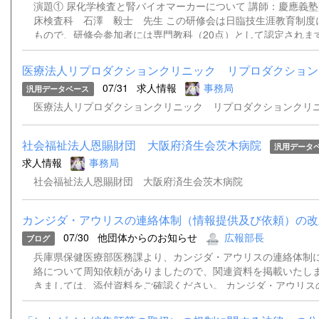
出来ません。当日の対応は出来かねますことをご了承ください。 連絡先
演題① 尿化学検査と腎バイオマーカーについて 講師：慶應義
県臨床検査技師会病理・細胞研究班班長今川 奈央子Tel：078-38
床検査科 石澤 毅士 先生 この研修会は日臨技生涯教育制度
もので、研修会参加者には専門教科（20点）として認定されま
込みはこちらから ＊チケット販売サイト『Peatix』を介して
はご遠慮ください。 【問合せ先】学術部 一般検査研究班 班
医療法人リプロダクションクリニック リプロダクションク
兵庫県立はりま姫路総合医療センター検査部 TEL 079-289-508
07/31
求人情報
事務局
汎用データベース
nakasimaamag@gmail.com
医療法人リプロダクションクリニック リプロダクションクリ
社会福祉法人恩賜財団 大阪府済生会茨木病院
汎用データ
求人情報
事務局
社会福祉法人恩賜財団 大阪府済生会茨木病院
カンジダ・アウリスの連絡体制（情報提供及び依頼）の改
07/30
他団体からのお知らせ
広報部長
ブログ
兵庫県保健医療部医務課より、カンジダ・アウリスの連絡体制
絡について周知依頼がありましたので、関連資料を掲載いたしま
きましては、添付資料をご確認ください。 カンジダ・アウリス
正について.pdf