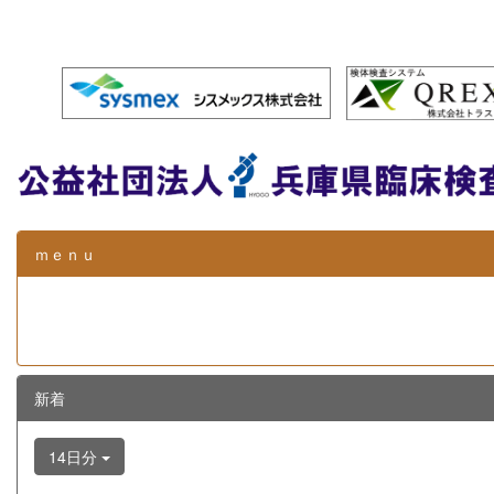
ｍｅｎｕ
新着
14日分