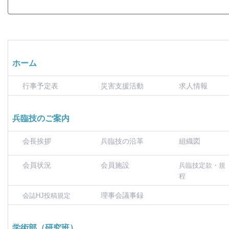
ホーム
行事予定表
災害支援活動
求人情報
兵臨技のご案内
会長挨拶
兵臨技の沿革
組織図
会員状況
会員施設
兵臨技定款・規
程
理事会議事録
会誌HJ投稿規定
学術部（研究班）