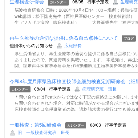
生理検査研修会
08/05
行事予定表
生理研究
カレンダー
脳波検査研修会 日時：2026年10月4日14：00～場所：兵臨技
web講師：松下隆史先生（西神戸医療センター 検査技術
生（ツカザキ病院 臨床検査科） 大野遥香先生（神戸大学
院 検査部） 松﨑俊樹先生（姫路赤十字病院 検査技術
再生医療等の適切な提供に係る自己点検について
ブログ
他団体からのお知らせ
広報部長
厚生労働省より、再生医療等の適切な提供に係る自己点検につ
ありましたので、関連資料を掲載いたします。 本通知は、再生
関、認定再生医療等委員会及び特定細胞加工物等製造事業者を
基づく再生医療等の適切な提供体制について自己点検を実施し
置を講じるよう求めるものです。 詳細につきましては、添付資
令和8年度兵庫県臨床検査技師会細胞検査定期研修会（細胞診
さい。 通知事務連絡（別記団体宛）.pdf 再生医療等の適切な
08/04
行事予定表
病理研究班 班長
カレンダー
検について（依頼）.pdf
＊問い合わせはPeatixからではなく下記の連絡先にお願いします。
ら問い合わせされた場合、対応に時間がかかる場合がございます
床検査技師会は免税事業者の為、適格請求書の発行はでき兼ね
いただきますようお願い申し上げます。 ＊登録時にご記入いた
ルアドレスあてに、資料（ある場合）および当日、Peatixより
一般検査；第5回研修会
08/03
行事予定表
カレンダー
能性があるため、ZOOMのウェビナー招致を送らせていただき
旧 一般検査研究班 班長
メールアドレスをご記入いただけない場合は、資料や招致メー