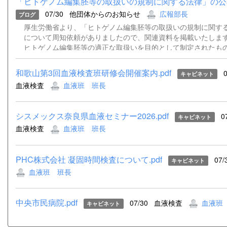
「ヒトゲノム編集胚等の取扱いの規制に関する法律」の公
07/30
他団体からのお知らせ
広報部長
ブログ
厚生労働省より、「ヒトゲノム編集胚等の取扱いの規制に関す
について周知依頼がありましたので、関連資料を掲載いたします
ヒトゲノム編集胚等の適正な取扱いを目的として制定されたも
定を除き令和9年7月24日から施行される予定です。 詳細につ
付資料をご確認ください。 事務連絡（別記団体宛て・ヒトゲ
和歌山第3回血液検査班研修会開催案内.pdf
0
キャビネット
扱規制法）.pdf 公布通知（ヒトゲノム編集胚等取扱規制法）.pd
血液検査
血液班 班長
集胚等の取扱いの規制に関する法律（令和８年法律第70号）（官報
シスメックス奈良県血液セミナー2026.pdf
0
キャビネット
血液検査
血液班 班長
PHC株式会社 凝固時間検査について.pdf
07/
キャビネット
血液班 班長
中央市民病院.pdf
07/30
血液検査
血液班
キャビネット