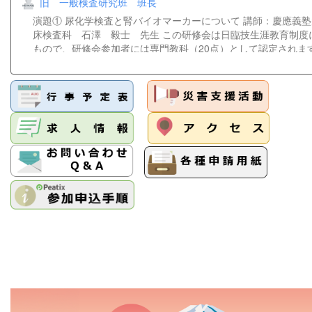
旧 一般検査研究班 班長
メールアドレスをご記入いただけない場合は、資料や招致メー
出来ません。当日の対応は出来かねますことをご了承ください。 連絡先
演題① 尿化学検査と腎バイオマーカーについて 講師：慶應義
県臨床検査技師会病理・細胞研究班班長今川 奈央子Tel：078-38
床検査科 石澤 毅士 先生 この研修会は日臨技生涯教育制度
もので、研修会参加者には専門教科（20点）として認定されま
込みはこちらから ＊チケット販売サイト『Peatix』を介して
はご遠慮ください。 【問合せ先】学術部 一般検査研究班 班
兵庫県立はりま姫路総合医療センター検査部 TEL 079-289-508
nakasimaamag@gmail.com