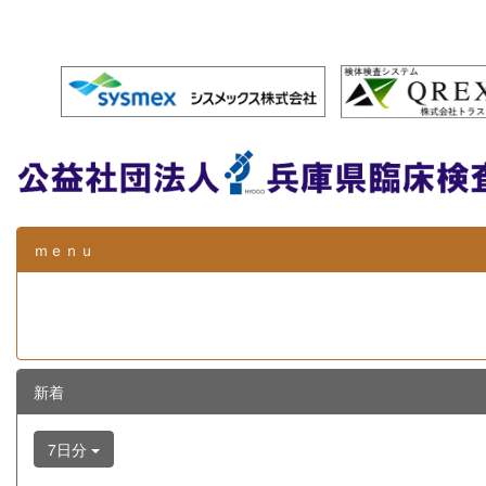
ｍｅｎｕ
新着
7日分