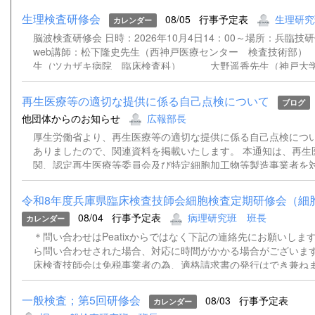
生理検査研修会
08/05
行事予定表
生理研究
カレンダー
脳波検査研修会 日時：2026年10月4日14：00～場所：兵臨技
web講師：松下隆史先生（西神戸医療センター 検査技術
生（ツカザキ病院 臨床検査科） 大野遥香先生（神戸大学
院 検査部） 松﨑俊樹先生（姫路赤十字病院 検査技術
再生医療等の適切な提供に係る自己点検について
ブログ
他団体からのお知らせ
広報部長
厚生労働省より、再生医療等の適切な提供に係る自己点検につ
ありましたので、関連資料を掲載いたします。 本通知は、再生
関、認定再生医療等委員会及び特定細胞加工物等製造事業者を
基づく再生医療等の適切な提供体制について自己点検を実施し
置を講じるよう求めるものです。 詳細につきましては、添付資
令和8年度兵庫県臨床検査技師会細胞検査定期研修会（細胞診
さい。 通知事務連絡（別記団体宛）.pdf 再生医療等の適切な
08/04
行事予定表
病理研究班 班長
カレンダー
検について（依頼）.pdf
＊問い合わせはPeatixからではなく下記の連絡先にお願いします。
ら問い合わせされた場合、対応に時間がかかる場合がございます
床検査技師会は免税事業者の為、適格請求書の発行はでき兼ね
いただきますようお願い申し上げます。 ＊登録時にご記入いた
ルアドレスあてに、資料（ある場合）および当日、Peatixより
一般検査；第5回研修会
08/03
行事予定表
カレンダー
能性があるため、ZOOMのウェビナー招致を送らせていただき