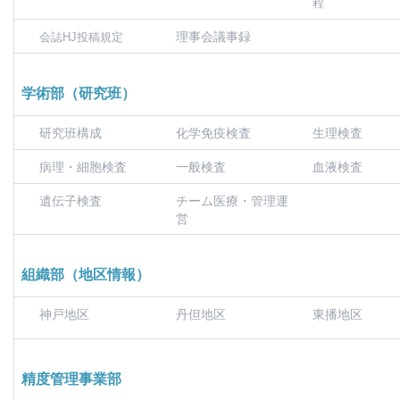
程
理事会議事録
会誌HJ投稿規定
学術部（研究班）
研究班構成
化学免疫検査
生理検査
病理・細胞検査
一般検査
血液検査
遺伝子検査
チーム医療・管理運
営
組織部（地区情報）
神戸地区
丹但地区
東播地区
精度管理事業部