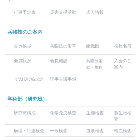
行事予定表
災害支援活動
求人情報
兵臨技のご案内
会長挨拶
兵臨技の沿革
組織図
役員名簿
会員状況
会員施設
入会のご
兵臨技定
案内
款・規程
理事会議事録
会誌HJ投稿規定
学術部（研究班）
研究班構成
化学免疫検査
生理検査
微生物検
査
病理・細胞検査
一般検査
血液検査
輸血検査