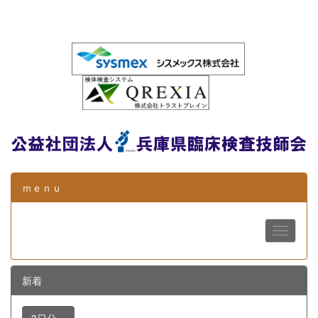
ｍｅｎｕ
新着