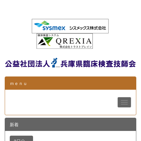
ｍｅｎｕ
新着