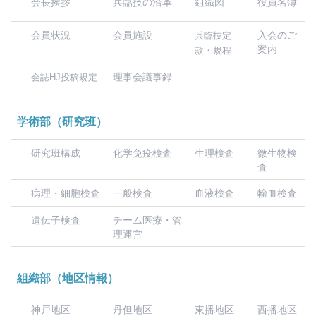
会長挨拶
兵臨技の沿革
組織図
役員名簿
会員状況
会員施設
入会のご
兵臨技定
案内
款・規程
理事会議事録
会誌HJ投稿規定
学術部（研究班）
研究班構成
化学免疫検査
生理検査
微生物検
査
病理・細胞検査
一般検査
血液検査
輸血検査
遺伝子検査
チーム医療・管
理運営
組織部（地区情報）
神戸地区
丹但地区
東播地区
西播地区