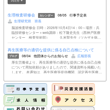
3日分
生理検査研修会
08/05
行事予定表
カレンダー
生理研究班 班長
脳波検査研修会 日時：2026年10月4日14：00～場所：兵
臨技研修センター＋web講師：松下隆史先生（西神戸医療
センター 検査技術部） 久米賢先生（ツカザキ病
院 臨床検査科） 大野遥香先生（神戸大学医学部付
属病院 検査部） 松﨑俊樹先生（姫路赤十字病院
再生医療等の適切な提供に係る自己点検について
検査技術部）
08/04
他団体からのお知らせ
広報部長
ブログ
厚生労働省より、再生医療等の適切な提供に係る自己点検
について周知依頼がありましたので、関連資料を掲載いた
します。 本通知は、再生医療等提供機関、認定再生医療等
委員会及び特定細胞加工物等製造事業者を対象に、法令に
基づく再生医療等の適切な提供体制について自己点検を実
施し、必要な改善措置を講じるよう求めるものです。 詳細
につきましては、添付資料をご確認ください。 通知事務連
絡（別記団体宛）.pdf 再生医療等の適切な提供に係る自己
点検について（依頼）.pdf