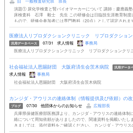
旧 一般検査研究班 班長
メールアドレスをご記入いただけない場合は、資料や招致メー
出来ません。当日の対応は出来かねますことをご了承ください。 連絡先
演題① 尿化学検査と腎バイオマーカーについて 講師：慶應義
県臨床検査技師会病理・細胞研究班班長今川 奈央子Tel：078-38
床検査科 石澤 毅士 先生 この研修会は日臨技生涯教育制度
もので、研修会参加者には専門教科（20点）として認定されま
込みはこちらから ＊チケット販売サイト『Peatix』を介して
はご遠慮ください。 【問合せ先】学術部 一般検査研究班 班
医療法人リプロダクションクリニック リプロダクションク
兵庫県立はりま姫路総合医療センター検査部 TEL 079-289-508
07/31
求人情報
事務局
汎用データベース
nakasimaamag@gmail.com
医療法人リプロダクションクリニック リプロダクションクリ
社会福祉法人恩賜財団 大阪府済生会茨木病院
汎用データ
求人情報
事務局
社会福祉法人恩賜財団 大阪府済生会茨木病院
カンジダ・アウリスの連絡体制（情報提供及び依頼）の改
07/30
他団体からのお知らせ
広報部長
ブログ
兵庫県保健医療部医務課より、カンジダ・アウリスの連絡体制
絡について周知依頼がありましたので、関連資料を掲載いたしま
きましては、添付資料をご確認ください。 カンジダ・アウリス
正について.pdf