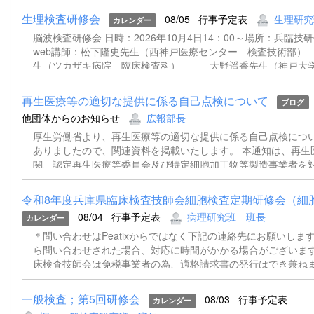
生理検査研修会
08/05
行事予定表
生理研究
カレンダー
脳波検査研修会 日時：2026年10月4日14：00～場所：兵臨技
web講師：松下隆史先生（西神戸医療センター 検査技術
生（ツカザキ病院 臨床検査科） 大野遥香先生（神戸大学
院 検査部） 松﨑俊樹先生（姫路赤十字病院 検査技術
再生医療等の適切な提供に係る自己点検について
ブログ
他団体からのお知らせ
広報部長
厚生労働省より、再生医療等の適切な提供に係る自己点検につ
ありましたので、関連資料を掲載いたします。 本通知は、再生
関、認定再生医療等委員会及び特定細胞加工物等製造事業者を
基づく再生医療等の適切な提供体制について自己点検を実施し
置を講じるよう求めるものです。 詳細につきましては、添付資
令和8年度兵庫県臨床検査技師会細胞検査定期研修会（細胞診
さい。 通知事務連絡（別記団体宛）.pdf 再生医療等の適切な
08/04
行事予定表
病理研究班 班長
カレンダー
検について（依頼）.pdf
＊問い合わせはPeatixからではなく下記の連絡先にお願いします。
ら問い合わせされた場合、対応に時間がかかる場合がございます
床検査技師会は免税事業者の為、適格請求書の発行はでき兼ね
いただきますようお願い申し上げます。 ＊登録時にご記入いた
ルアドレスあてに、資料（ある場合）および当日、Peatixより
一般検査；第5回研修会
08/03
行事予定表
カレンダー
能性があるため、ZOOMのウェビナー招致を送らせていただき