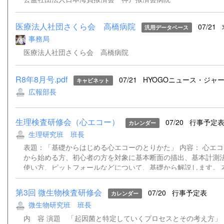
医療法人社団さくら会 高橋病院
07/21
汎用データベース
事務局
医療法人社団さくら会 高橋病院
R8年8月号.pdf
07/21
HYOGOニュース・ジャー.
キャビネット
広報部長
生理検査研修会（心エコー）
07/20
行事予定
カレンダー
生理研究班 班長
表題：「基礎からはじめる心エコーのとりかた」 内容： 心エ
から始める方、初心者の方を対象に基本断面の描出、基本計測
使い方、ピットフォールなどについて、基礎から解説します。 
12日開催予定のハンズオン講習と連動しており、ハンズオン講
方は受講をお願いします。ハンズオンに参加されない方の受講
第3回 微生物検査研修会
07/20
行事予定表
カレンダー
事前にハンドアウトを送付いたします。(ハンドアウト送付は9
微生物研究班 班長
定) 「心エコーの基本〜基本断面を出せるようになろう〜」 
附属病院 検査部 神田 織江 先生 「心エコーの基本〜
内 容 演題 「起因菌と特定していくプロセスとその考