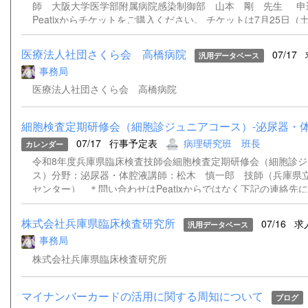
なそう〜」 神戸大学医学部附属病院 検査部 石神 由美子 
師 大阪大学医学部附属病院感染制御部 山本 剛 先生 申
要】 ・日時：令和8年9月8日（火） 18：30～20：30 ・開催
Peatixからチケットをご購入ください。 チケットは7月25日
のハイブリット開催 ・場所：会場 兵庫県臨床検査技師会 研
ます。 下記の「申し込みサイト」をクリックしていただくか、 
名） Zoom（https://zoom.us）によるWeb開催 ・会費：兵
み取りサイトにアクセスの上、お申込みください。 チケットの
医療法人社団さくら会 高橋病院
07/17
汎用データベース
員500円 非会員2000円 ・生涯教育点数：専門20点 ・事前予
Zoomに直接参加できるようになります。 ※現地参加される場
事務局
員： 30名（先着順） Web定員 ：150名（先着順） 【申し
払いにて受付が可能です。
し込み期間：...
https://biseibutsu20260827.peatix.com
医療法人社団さくら会 高橋病院
細胞検査定期研修会（細胞診ジュニアコース）-泌尿器・体
07/17
行事予定表
病理研究班 班長
カレンダー
令和8年度兵庫県臨床検査技師会細胞検査定期研修会（細胞診ジ
ス）分野：泌尿器・体腔液講師：松木 慎一郎 技師（兵庫県
センター） ＊問い合わせはPeatixからではなく下記の連絡先
す。 Peatixから問い合わせされた場合、対応に時間がかかる
す。 ＊兵庫県臨床検査技師会は免税事業者の為、適格請求書の
株式会社兵庫県臨床検査研究所
07/16
求
汎用データベース
ます。 ご了承いただきますようお願い申し上げます。 ＊登
事務局
ただきましたメールアドレスあてに、資料（ある場合）および当日、
り参加できない可能性があるため、ZOOMのウェビナー招致を
株式会社兵庫県臨床検査研究所
きます。登録時にメールアドレスをご記入いただけない場合は
ールを送ることが出来ません。当日の対応は出来かねますこと
マイナンバーカードの活用に関する周知について
い。 連絡先兵庫県臨床検査技師会病理・細胞研究班班長今川 奈
ブログ