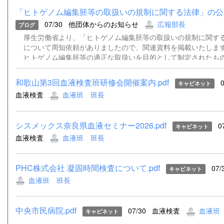
「ヒトゲノム編集胚等の取扱いの規制に関する法律」の公
07/30
他団体からのお知らせ
広報部長
ブログ
厚生労働省より、「ヒトゲノム編集胚等の取扱いの規制に関す
について周知依頼がありましたので、関連資料を掲載いたします
ヒトゲノム編集胚等の適正な取扱いを目的として制定されたも
定を除き令和9年7月24日から施行される予定です。 詳細につ
付資料をご確認ください。 事務連絡（別記団体宛て・ヒトゲ
和歌山第3回血液検査班研修会開催案内.pdf
0
キャビネット
扱規制法）.pdf 公布通知（ヒトゲノム編集胚等取扱規制法）.pd
血液検査
血液班 班長
集胚等の取扱いの規制に関する法律（令和８年法律第70号）（官報
シスメックス奈良県血液セミナー2026.pdf
0
キャビネット
血液検査
血液班 班長
PHC株式会社 凝固時間検査について.pdf
07/
キャビネット
血液班 班長
中央市民病院.pdf
07/30
血液検査
血液班
キャビネット