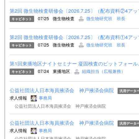
第2回 微生物検査研修会〔2026.7.25〕（配布資料②4アップ
07/25
微生物検査
微生物研究班 班長
キャビネット
第2回 微生物検査研修会〔2026.7.25〕（配布資料①4アップ
07/25
微生物検査
微生物研究班 班長
キャビネット
第1回東播地区ナイトセミナー 凝固検査のピットフォール.p
07/24
東播地区
組織担当（広報兼務）
キャビネット
公益社団法人日本海員掖済会 神戸掖済会病院
汎用データ
求人情報
事務局
公益社団法人日本海員掖済会 神戸掖済会病院
公益社団法人日本海員掖済会 神戸掖済会病院
汎用データ
求人情報
事務局
公益社団法人日本海員掖済会 神戸掖済会病院