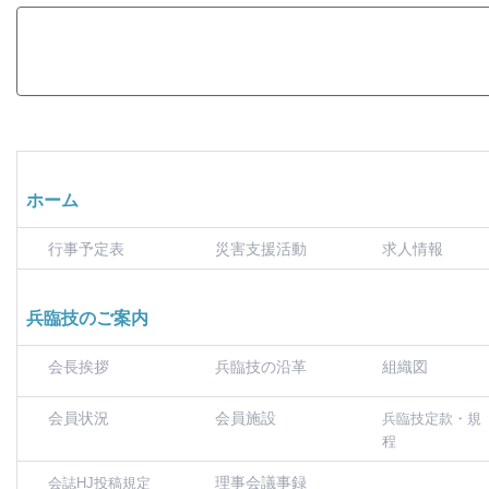
ホーム
行事予定表
災害支援活動
求人情報
兵臨技のご案内
会長挨拶
兵臨技の沿革
組織図
会員状況
会員施設
兵臨技定款・規
程
理事会議事録
会誌HJ投稿規定