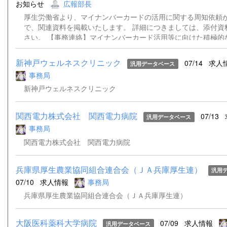
078-382-6474
お知らせ
広報部長
厚生労働省より、マイナンバーカードの活用に関する周知依頼
で、関連資料を掲載いたします。 詳細につきましては、添付資
さい。 【事務連絡】マイナンバーカード活用等に向けた積極的
のお願いについて.pdf 参考資料１－１.pdf 参考資料１－２.pdf
新神戸ウェルネスクリニック
07/14
求人
汎用データベース
事務局
新神戸ウェルネスクリニック
関西電力株式会社 関西電力病院
07/13
汎用データベース
事務局
関西電力株式会社 関西電力病院
兵庫県厚生農業協同組合連合会（ＪＡ兵庫厚生連）
汎用
07/10
求人情報
事務局
兵庫県厚生農業協同組合連合会（ＪＡ兵庫厚生連）
大阪医科薬科大学病院
07/09
求人情報
汎用データベース