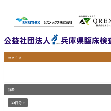
ｍｅｎｕ
新着
30日分