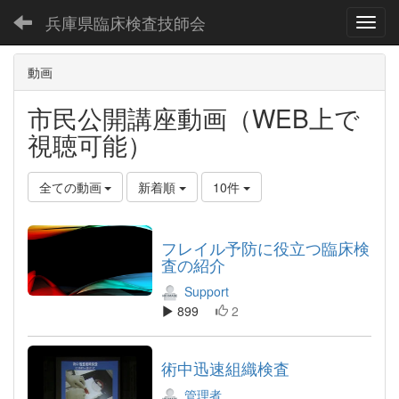
兵庫県臨床検査技師会
Toggl
動画
市民公開講座動画（WEB上で
視聴可能）
全ての動画
新着順
10件
フレイル予防に役立つ臨床検
査の紹介
Support
899
2
術中迅速組織検査
管理者