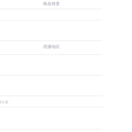
輸血検査
西播地区
知らせ