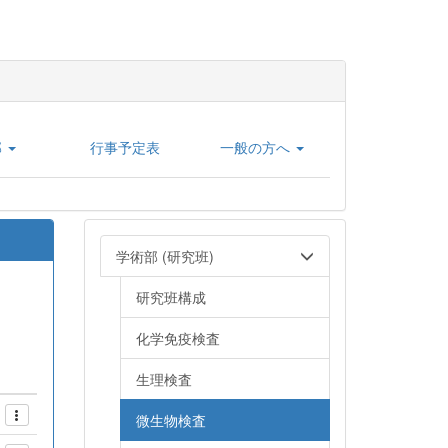
部
行事予定表
一般の方へ
学術部 (研究班)
研究班構成
化学免疫検査
生理検査
微生物検査