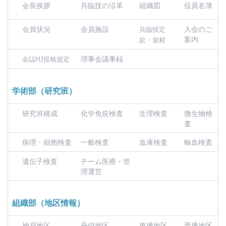
会長挨拶
兵臨技の沿革
組織図
役員名簿
会員状況
会員施設
入会のご
兵臨技定
案内
款・規程
理事会議事録
会誌HJ投稿規定
学術部（研究班）
研究班構成
化学免疫検査
生理検査
微生物検
査
病理・細胞検査
一般検査
血液検査
輸血検査
遺伝子検査
チーム医療・管
理運営
組織部（地区情報）
神戸地区
丹但地区
東播地区
西播地区