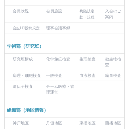
会員状況
会員施設
入会のご
兵臨技定
案内
款・規程
理事会議事録
会誌HJ投稿規定
学術部（研究班）
研究班構成
化学免疫検査
生理検査
微生物検
査
病理・細胞検査
一般検査
血液検査
輸血検査
遺伝子検査
チーム医療・管
理運営
組織部（地区情報）
神戸地区
丹但地区
東播地区
西播地区