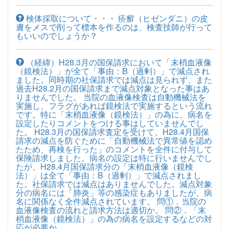
検体採取について・・・ 疥癬（ヒゼンダニ）の皮
膚をメスで削って標本を作るのは、検査技師が行って
もいいのでしょうか？
（経緯）H28.3月の国保請求において「末梢血液像
（鏡検法）」が全て「事由：B（過剰）」で減点され
ました。同時期の社保請求では減点は見られず、また
過去H28.2月の国保請求まで減点対象となった事はあ
りませんでした。 当院の血液像検査は自動機械法を
実施し、フラグがあれば鏡検法で実施するという流れ
です。特に「末梢血液像（鏡検法）」の為に、病名を
設定したりコメントをつける事はしていませんでし
た。 H28.3月の国保請求査定を受けて、H28.4月国保
請求の減点を防ぐために「自動機械法で異常値を認め
たため、再検を行った」のコメントを全件に付与して
保険請求しました。病名の設定は特に行いませんでし
たが、H28.4月国保請求分の「末梢血液像（鏡検
法）」は全て「事由：B（過剰）」で減点されまし
た。社保請求では減点はありませんでした。減点対象
分の病名には「肺炎」等の感染症もありましたが、病
名に関係なく全件減点されています。 問①．当院の
血液像検査の流れと請求方法は適切か。 問②．「末
梢血液像（鏡検法）」の為の病名を設定するなどの対
応が必要か。