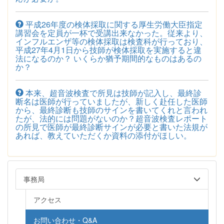
平成26年度の検体採取に関する厚生労働大臣指定
講習会を定員が一杯で受講出来なかった。従来より、
インフルエンザ等の検体採取は検査科が行っており、
平成27年4月1日から技師が検体採取を実施すると違
法になるのか？ いくらか猶予期間的なものはあるの
か？
本来、超音波検査で所見は技師が記入し、最終診
断名は医師が行っていましたが、新しく赴任した医師
から、最終診断も技師のサインを書いてくれと言われ
たが、法的には問題がないのか？超音波検査レポート
の所見で医師が最終診断サインが必要と書いた法規が
あれば、教えていただくか資料の添付がほしい。
事務局
アクセス
お問い合わせ・Q&A