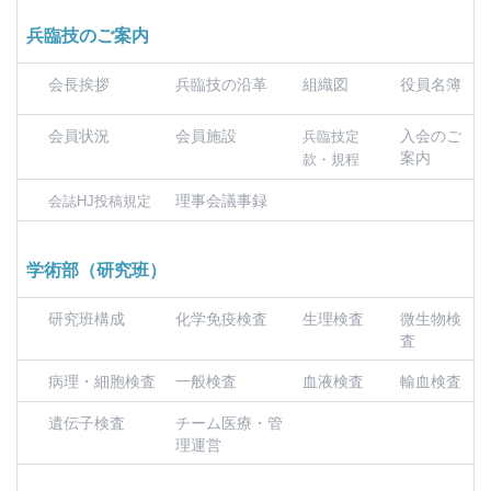
兵臨技のご案内
会長挨拶
兵臨技の沿革
組織図
役員名簿
会員状況
会員施設
入会のご
兵臨技定
案内
款・規程
理事会議事録
会誌HJ投稿規定
学術部（研究班）
研究班構成
化学免疫検査
生理検査
微生物検
査
病理・細胞検査
一般検査
血液検査
輸血検査
遺伝子検査
チーム医療・管
理運営