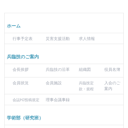
ホーム
行事予定表
災害支援活動
求人情報
兵臨技のご案内
会長挨拶
兵臨技の沿革
組織図
役員名簿
会員状況
会員施設
入会のご
兵臨技定
案内
款・規程
理事会議事録
会誌HJ投稿規定
学術部（研究班）