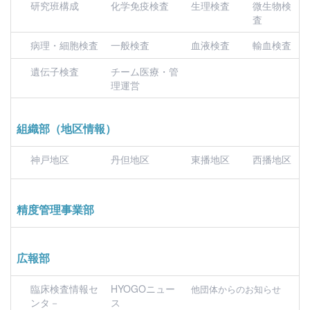
研究班構成
化学免疫検査
生理検査
微生物検
査
病理・細胞検査
一般検査
血液検査
輸血検査
遺伝子検査
チーム医療・管
理運営
組織部（地区情報）
神戸地区
丹但地区
東播地区
西播地区
精度管理事業部
広報部
臨床検査情報セ
HYOGOニュー
他団体からのお知らせ
ンタ－
ス