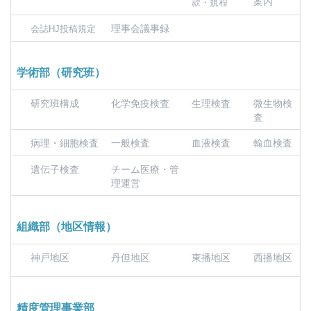
案内
款・規程
理事会議事録
会誌HJ投稿規定
学術部（研究班）
研究班構成
化学免疫検査
生理検査
微生物検
査
病理・細胞検査
一般検査
血液検査
輸血検査
遺伝子検査
チーム医療・管
理運営
組織部（地区情報）
神戸地区
丹但地区
東播地区
西播地区
精度管理事業部