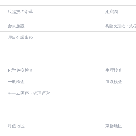
兵臨技の沿革
組織図
会員施設
兵臨技定款・規
理事会議事録
化学免疫検査
生理検査
一般検査
血液検査
チーム医療・管理運営
丹但地区
東播地区