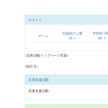
ｍｅｎｕ
兵臨技のご案
学術部 (
ホーム
内
班)
<災害活動トップページ写真>
<紹介文>
災害支援活動
災害支援活動