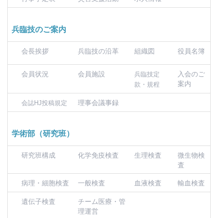
兵臨技のご案内
会長挨拶
兵臨技の沿革
組織図
役員名簿
会員状況
会員施設
入会のご
兵臨技定
案内
款・規程
理事会議事録
会誌HJ投稿規定
学術部（研究班）
研究班構成
化学免疫検査
生理検査
微生物検
査
病理・細胞検査
一般検査
血液検査
輸血検査
遺伝子検査
チーム医療・管
理運営