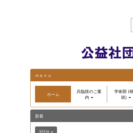
ｍｅｎｕ
兵臨技のご案
学術部 (
ホーム
内
班)
新着
3日分