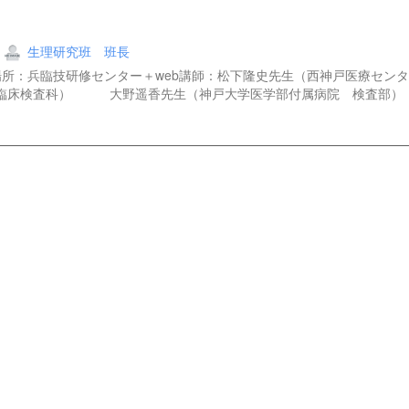
生理研究班 班長
00～場所：兵臨技研修センター＋web講師：松下隆史先生（西神戸医療セ
 臨床検査科） 大野遥香先生（神戸大学医学部付属病院 検