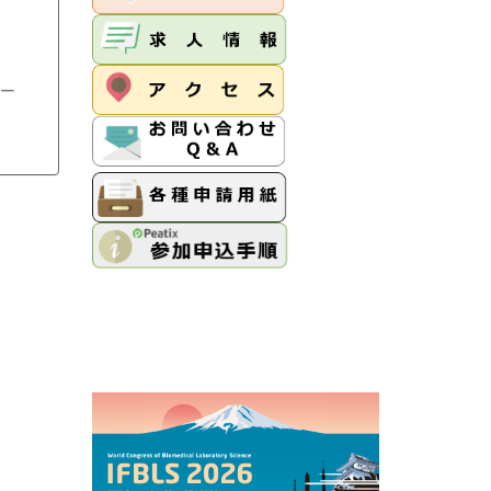
ンター
査部）