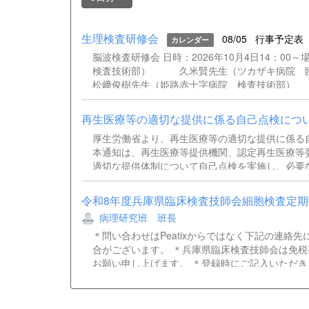
生理検査研修会
08/05
行事予定表
カレンダー
脳波検査研修会 日時：2026年10月4日14：
検査技術部） 久米賢先生（ツカザキ病院
松﨑俊樹先生（姫路赤十字病院 検査技術部）
再生医療等の適切な提供に係る自己点検につ
厚生労働省より、再生医療等の適切な提供に係る
本通知は、再生医療等提供機関、認定再生医療等
適切な提供体制について自己点検を実施し、必要
ご確認ください。 通知事務連絡（別記団体宛）.pd
令和8年度兵庫県臨床検査技師会細胞検査定期研
病理研究班 班長
＊問い合わせはPeatixからではなく下記の連絡
合がございます。 ＊兵庫県臨床検査技師会は免
お願い申し上げます。 ＊登録時にご記入いただき
できない可能性があるため、ZOOMのウェビナ
場合は、資料や招致メールを送ることが出来ません。当日
検査技師会病理・細胞研究班班長今川 奈央子Tel：07