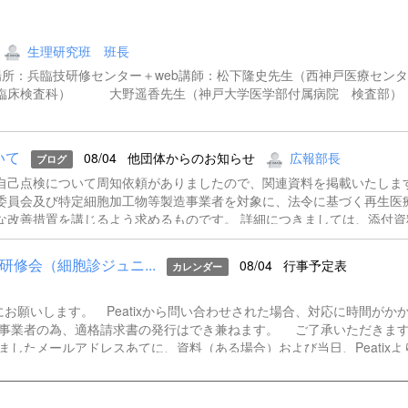
生理研究班 班長
00～場所：兵臨技研修センター＋web講師：松下隆史先生（西神戸医療セ
 臨床検査科） 大野遥香先生（神戸大学医学部付属病院 検
いて
08/04
他団体からのお知らせ
広報部長
ブログ
自己点検について周知依頼がありましたので、関連資料を掲載いたしま
委員会及び特定細胞加工物等製造事業者を対象に、法令に基づく再生医
な改善措置を講じるよう求めるものです。 詳細につきましては、添付資
f 再生医療等の適切な提供に係る自己点検について（依頼）.pdf
修会（細胞診ジュニ...
08/04
行事予定表
カレンダー
先にお願いします。 Peatixから問い合わせされた場合、対応に時間がか
税事業者の為、適格請求書の発行はでき兼ねます。 ご了承いただきま
ましたメールアドレスあてに、資料（ある場合）および当日、Peatixよ
ー招致を送らせていただきます。登録時にメールアドレスをご記入いただ
の対応は出来かねますことをご了承ください。 連絡先兵庫県臨床
8-382-6474