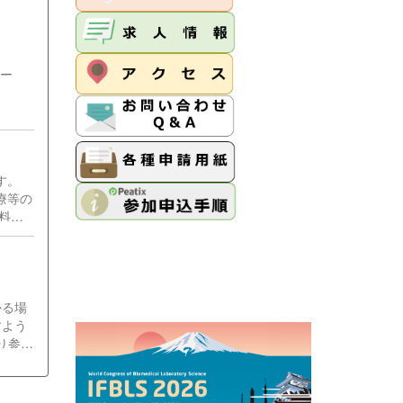
ンター
査部）
す。
療等の
料を
かる場
すよう
り参加
けない