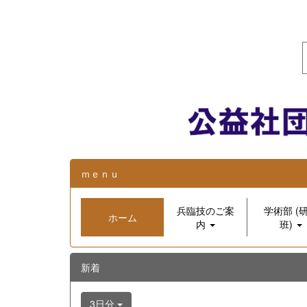
ｍｅｎｕ
兵臨技のご案
学術部 (
ホーム
内
班)
新着
3日分