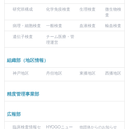
研究班構成
化学免疫検査
生理検査
微生物検
査
病理・細胞検査
一般検査
血液検査
輸血検査
遺伝子検査
チーム医療・管
理運営
組織部（地区情報）
神戸地区
丹但地区
東播地区
西播地区
精度管理事業部
広報部
臨床検査情報セ
HYOGOニュー
他団体からのお知らせ