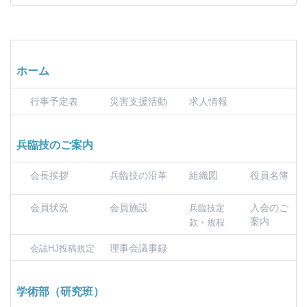
ホーム
行事予定表
災害支援活動
求人情報
兵臨技のご案内
会長挨拶
兵臨技の沿革
組織図
役員名簿
会員状況
会員施設
入会のご
兵臨技定
案内
款・規程
理事会議事録
会誌HJ投稿規定
学術部（研究班）