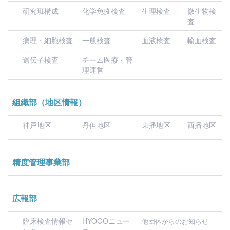
研究班構成
化学免疫検査
生理検査
微生物検
査
病理・細胞検査
一般検査
血液検査
輸血検査
遺伝子検査
チーム医療・管
理運営
組織部（地区情報）
神戸地区
丹但地区
東播地区
西播地区
精度管理事業部
広報部
臨床検査情報セ
HYOGOニュー
他団体からのお知らせ