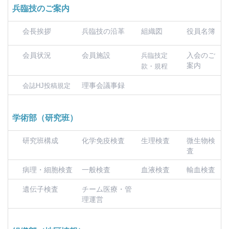
兵臨技のご案内
会長挨拶
兵臨技の沿革
組織図
役員名簿
会員状況
会員施設
入会のご
兵臨技定
案内
款・規程
理事会議事録
会誌HJ投稿規定
学術部（研究班）
研究班構成
化学免疫検査
生理検査
微生物検
査
病理・細胞検査
一般検査
血液検査
輸血検査
遺伝子検査
チーム医療・管
理運営