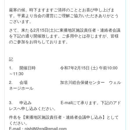
厳寒の候、時下ますますご清祥のこととお喜び申し上げま
す。平素より当会の運営にご理解ご協力いただきありがとう
ございます。
さて、来たる2月15日(土)に東播地区施設責任者・連絡者会議
を下記の通り開催致します。ご多用中とは存じますが、皆様
のご参加をお待ちしております。
記
1. 開催日時 令和7年2月15日 (土) 午前10:00
～11:30
2. 会場 加古川総合保健センター ウェル
ネージホール
3. 申込み E-mailにて承ります。下記のアド
レスへ申し込みください。
件名を【東播地区施設責任者・連絡者会議申し込み】として
ください。
E-mail：nishi86hrg@gmail.com