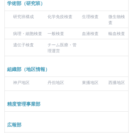
学術部（研究班）
研究班構成
化学免疫検査
生理検査
微生物検
査
病理・細胞検査
一般検査
血液検査
輸血検査
遺伝子検査
チーム医療・管
理運営
組織部（地区情報）
神戸地区
丹但地区
東播地区
西播地区
精度管理事業部
広報部