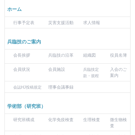
ホーム
行事予定表
災害支援活動
求人情報
兵臨技のご案内
会長挨拶
兵臨技の沿革
組織図
役員名簿
会員状況
会員施設
入会のご
兵臨技定
案内
款・規程
理事会議事録
会誌HJ投稿規定
学術部（研究班）
研究班構成
化学免疫検査
生理検査
微生物検
査