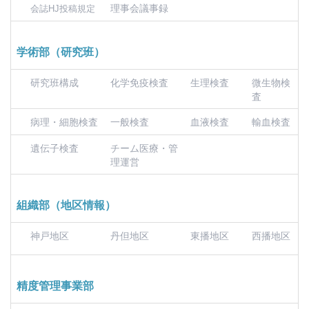
理事会議事録
会誌HJ投稿規定
学術部（研究班）
研究班構成
化学免疫検査
生理検査
微生物検
査
病理・細胞検査
一般検査
血液検査
輸血検査
遺伝子検査
チーム医療・管
理運営
組織部（地区情報）
神戸地区
丹但地区
東播地区
西播地区
精度管理事業部