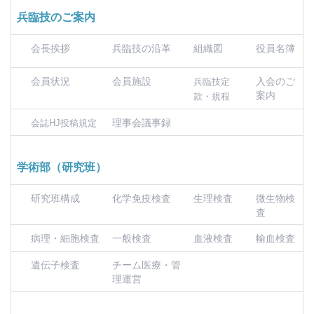
兵臨技のご案内
会長挨拶
兵臨技の沿革
組織図
役員名簿
会員状況
会員施設
入会のご
兵臨技定
案内
款・規程
理事会議事録
会誌HJ投稿規定
学術部（研究班）
研究班構成
化学免疫検査
生理検査
微生物検
査
病理・細胞検査
一般検査
血液検査
輸血検査
遺伝子検査
チーム医療・管
理運営