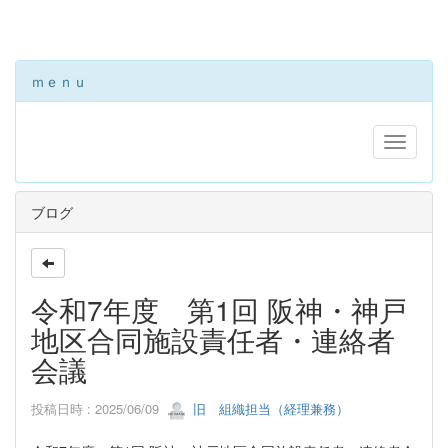
ｍｅｎｕ
ブログ
令和7年度 第1回 阪神・神戸
地区合同施設責任者・連絡者
会議
投稿日時 : 2025/06/09
旧 組織担当（経理兼務）