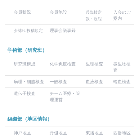
会員状況
会員施設
入会のご
兵臨技定
案内
款・規程
理事会議事録
会誌HJ投稿規定
学術部（研究班）
研究班構成
化学免疫検査
生理検査
微生物検
査
病理・細胞検査
一般検査
血液検査
輸血検査
遺伝子検査
チーム医療・管
理運営
組織部（地区情報）
神戸地区
丹但地区
東播地区
西播地区