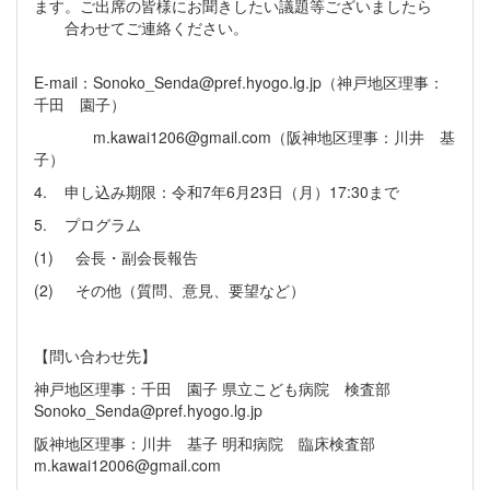
ます。ご出席の皆様にお聞きしたい議題等ございましたら
合わせてご連絡ください。
E-mail：Sonoko_Senda@pref.hyogo.lg.jp（神戸地区理事：
千田 園子）
m.kawai1206@gmail.com（阪神地区理事：川井 基
子）
4. 申し込み期限：令和7年6月23日（月）17:30まで
5. プログラム
(1) 会長・副会長報告
(2) その他（質問、意見、要望など）
【問い合わせ先】
神戸地区理事：千田 園子 県立こども病院 検査部
Sonoko_Senda@pref.hyogo.lg.jp
阪神地区理事：川井 基子 明和病院 臨床検査部
m.kawai12006@gmail.com