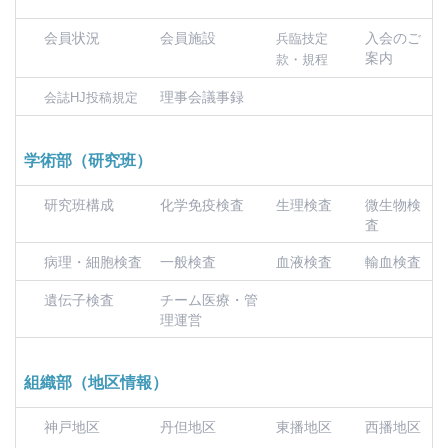
会員状況
会員施設
入会のご
兵臨技定
案内
款・規程
理事会議事録
会誌HJ投稿規定
学術部（研究班）
研究班構成
化学免疫検査
生理検査
微生物検
査
病理・細胞検査
一般検査
血液検査
輸血検査
遺伝子検査
チーム医療・管
理運営
組織部（地区情報）
神戸地区
丹但地区
東播地区
西播地区