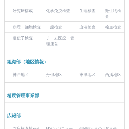
研究班構成
化学免疫検査
生理検査
微生物検
査
病理・細胞検査
一般検査
血液検査
輸血検査
遺伝子検査
チーム医療・管
理運営
組織部（地区情報）
神戸地区
丹但地区
東播地区
西播地区
精度管理事業部
広報部
臨床検査情報セ
HYOGOニュー
他団体からのお知らせ